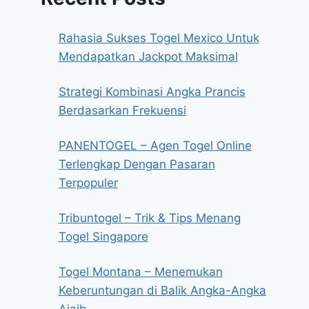
Rahasia Sukses Togel Mexico Untuk
Mendapatkan Jackpot Maksimal
Strategi Kombinasi Angka Prancis
Berdasarkan Frekuensi
PANENTOGEL – Agen Togel Online
Terlengkap Dengan Pasaran
Terpopuler
Tribuntogel – Trik & Tips Menang
Togel Singapore
Togel Montana – Menemukan
Keberuntungan di Balik Angka-Angka
Ajaib