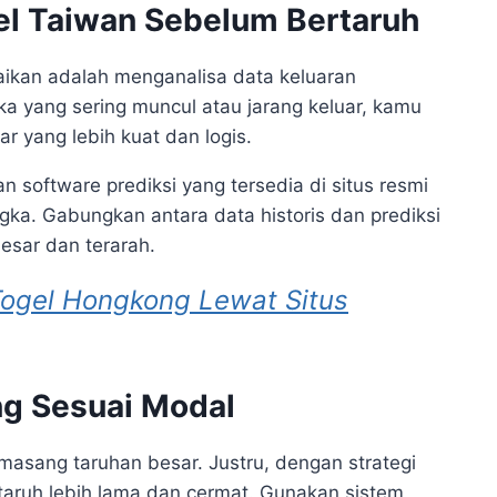
el Taiwan Sebelum Bertaruh
abaikan adalah menganalisa data keluaran
 yang sering muncul atau jarang keluar, kamu
 yang lebih kuat dan logis.
n software prediksi yang tersedia di situs resmi
a. Gabungkan antara data historis dan prediksi
esar dan terarah.
Togel Hongkong Lewat Situs
ng Sesuai Modal
masang taruhan besar. Justru, dengan strategi
aruh lebih lama dan cermat. Gunakan sistem