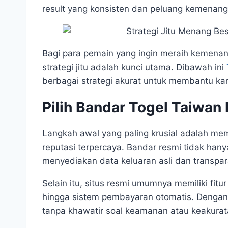
result yang konsisten dan peluang kemenang
Bagi para pemain yang ingin meraih kemenan
strategi jitu adalah kunci utama. Dibawah ini
berbagai strategi akurat untuk membantu ka
Pilih Bandar Togel Taiwan
Langkah awal yang paling krusial adalah mem
reputasi terpercaya. Bandar resmi tidak han
menyediakan data keluaran asli dan transpar
Selain itu, situs resmi umumnya memiliki fitur 
hingga sistem pembayaran otomatis. Dengan f
tanpa khawatir soal keamanan atau keakurat