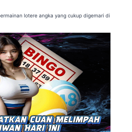
ermainan lotere angka yang cukup digemari di