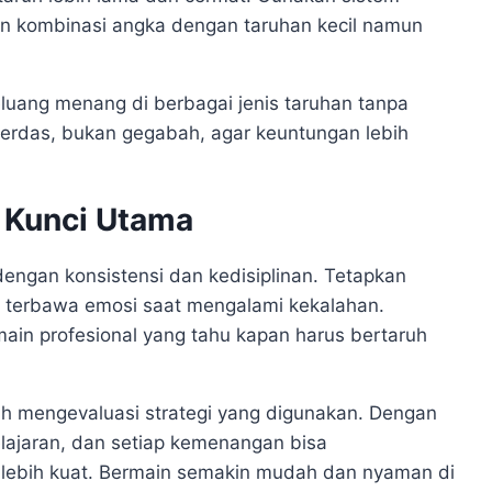
un kombinasi angka dengan taruhan kecil namun
luang menang di berbagai jenis taruhan tanpa
cerdas, bukan gegabah, agar keuntungan lebih
i Kunci Utama
i dengan konsistensi dan kedisiplinan. Tetapkan
gan terbawa emosi saat mengalami kekalahan.
main profesional yang tahu kapan harus bertaruh
h mengevaluasi strategi yang digunakan. Dengan
elajaran, dan setiap kemenangan bisa
lebih kuat. Bermain semakin mudah dan nyaman di