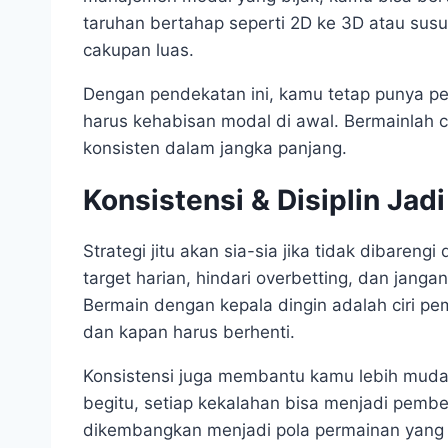
taruhan bertahap seperti 2D ke 3D atau sus
cakupan luas.
Dengan pendekatan ini, kamu tetap punya pe
harus kehabisan modal di awal. Bermainlah 
konsisten dalam jangka panjang.
Konsistensi & Disiplin Jad
Strategi jitu akan sia-sia jika tidak dibareng
target harian, hindari overbetting, dan jan
Bermain dengan kepala dingin adalah ciri pe
dan kapan harus berhenti.
Konsistensi juga membantu kamu lebih muda
begitu, setiap kekalahan bisa menjadi pemb
dikembangkan menjadi pola permainan yang 