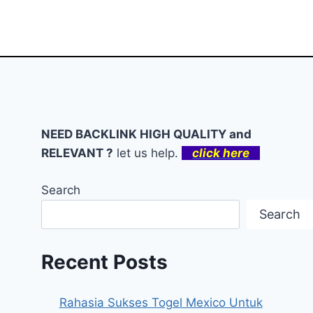
NEED BACKLINK HIGH QUALITY and
RELEVANT ?
let us help.
click here
Search
Search
Recent Posts
Rahasia Sukses Togel Mexico Untuk