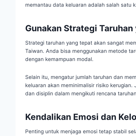
memantau data keluaran adalah salah satu k
Gunakan Strategi Taruhan 
Strategi taruhan yang tepat akan sangat m
Taiwan. Anda bisa menggunakan metode taru
dengan kemampuan modal.
Selain itu, mengatur jumlah taruhan dan memi
keluaran akan meminimalisir risiko kerugian
dan disiplin dalam mengikuti rencana taruha
Kendalikan Emosi dan Kel
Penting untuk menjaga emosi tetap stabil se