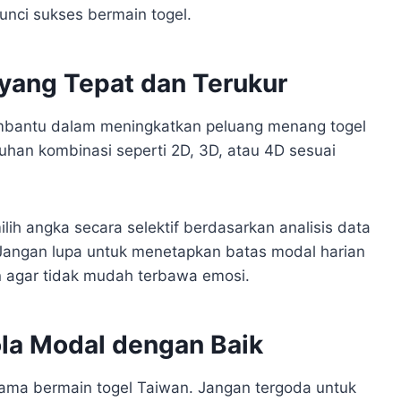
unci sukses bermain togel.
yang Tepat dan Terukur
embantu dalam meningkatkan peluang menang togel
han kombinasi seperti 2D, 3D, atau 4D sesuai
lih angka secara selektif berdasarkan analisis data
. Jangan lupa untuk menetapkan batas modal harian
n agar tidak mudah terbawa emosi.
ola Modal dengan Baik
lama bermain togel Taiwan. Jangan tergoda untuk