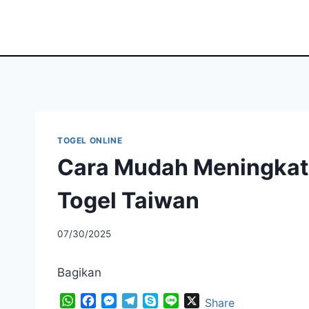
Skip
to
content
TOGEL ONLINE
Cara Mudah Meningkat
Togel Taiwan
By
07/30/2025
adminttt750
Bagikan
W
F
M
T
S
L
X
Share