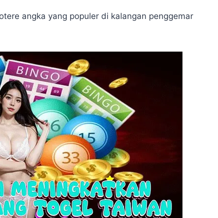
lotere angka yang populer di kalangan penggemar