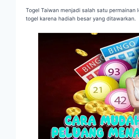
h
a
e
e
k
i
a
c
s
l
y
n
Togel Taiwan menjadi salah satu permainan 
t
e
s
e
p
e
togel karena hadiah besar yang ditawarkan.
s
b
e
g
e
A
o
n
r
p
o
g
a
p
k
e
m
r