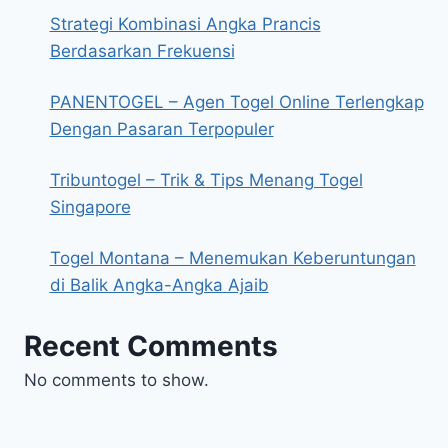
Strategi Kombinasi Angka Prancis
Berdasarkan Frekuensi
PANENTOGEL – Agen Togel Online Terlengkap
Dengan Pasaran Terpopuler
Tribuntogel – Trik & Tips Menang Togel
Singapore
Togel Montana – Menemukan Keberuntungan
di Balik Angka-Angka Ajaib
Recent Comments
No comments to show.