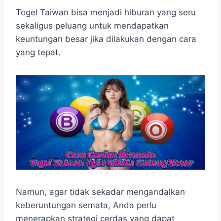
h
a
e
e
k
i
a
c
s
l
y
n
Togel Taiwan bisa menjadi hiburan yang seru
t
e
s
e
p
e
sekaligus peluang untuk mendapatkan
s
b
e
g
e
keuntungan besar jika dilakukan dengan cara
A
o
n
r
yang tepat.
p
o
g
a
p
k
e
m
r
Namun, agar tidak sekadar mengandalkan
keberuntungan semata, Anda perlu
menerapkan strategi cerdas yang dapat