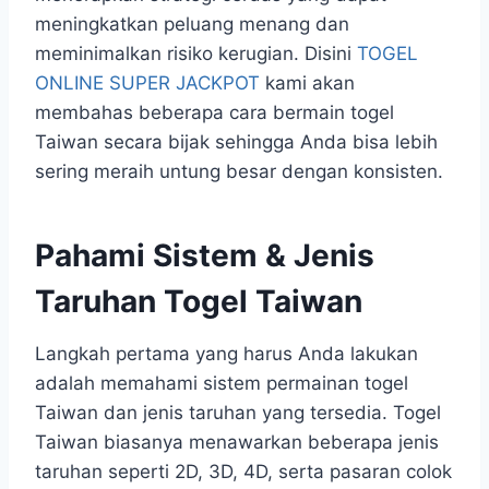
meningkatkan peluang menang dan
meminimalkan risiko kerugian. Disini
TOGEL
ONLINE SUPER JACKPOT
kami akan
membahas beberapa cara bermain togel
Taiwan secara bijak sehingga Anda bisa lebih
sering meraih untung besar dengan konsisten.
Pahami Sistem & Jenis
Taruhan Togel Taiwan
Langkah pertama yang harus Anda lakukan
adalah memahami sistem permainan togel
Taiwan dan jenis taruhan yang tersedia. Togel
Taiwan biasanya menawarkan beberapa jenis
taruhan seperti 2D, 3D, 4D, serta pasaran colok