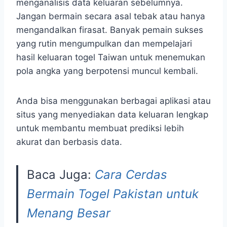
menganalisis data keluaran sebelumnya.
Jangan bermain secara asal tebak atau hanya
mengandalkan firasat. Banyak pemain sukses
yang rutin mengumpulkan dan mempelajari
hasil keluaran togel Taiwan untuk menemukan
pola angka yang berpotensi muncul kembali.
Anda bisa menggunakan berbagai aplikasi atau
situs yang menyediakan data keluaran lengkap
untuk membantu membuat prediksi lebih
akurat dan berbasis data.
Baca Juga:
Cara Cerdas
Bermain Togel Pakistan untuk
Menang Besar