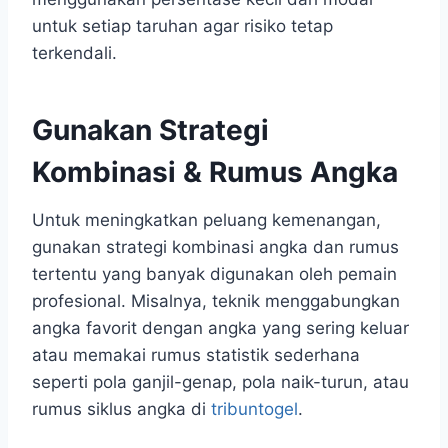
untuk setiap taruhan agar risiko tetap
terkendali.
Gunakan Strategi
Kombinasi & Rumus Angka
Untuk meningkatkan peluang kemenangan,
gunakan strategi kombinasi angka dan rumus
tertentu yang banyak digunakan oleh pemain
profesional. Misalnya, teknik menggabungkan
angka favorit dengan angka yang sering keluar
atau memakai rumus statistik sederhana
seperti pola ganjil-genap, pola naik-turun, atau
rumus siklus angka di
tribuntogel
.