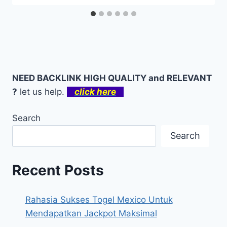
NEED BACKLINK HIGH QUALITY and RELEVANT
?
let us help.
click here
Search
Search
Recent Posts
Rahasia Sukses Togel Mexico Untuk
Mendapatkan Jackpot Maksimal