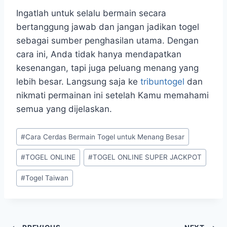
Ingatlah untuk selalu bermain secara
bertanggung jawab dan jangan jadikan togel
sebagai sumber penghasilan utama. Dengan
cara ini, Anda tidak hanya mendapatkan
kesenangan, tapi juga peluang menang yang
lebih besar.
Langsung saja ke
tribuntogel
dan
nikmati permainan ini setelah Kamu memahami
semua yang dijelaskan.
Post
#
Cara Cerdas Bermain Togel untuk Menang Besar
Tags:
#
TOGEL ONLINE
#
TOGEL ONLINE SUPER JACKPOT
#
Togel Taiwan