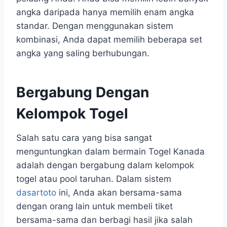
angka daripada hanya memilih enam angka
standar. Dengan menggunakan sistem
kombinasi, Anda dapat memilih beberapa set
angka yang saling berhubungan.
Bergabung Dengan
Kelompok Togel
Salah satu cara yang bisa sangat
menguntungkan dalam bermain Togel Kanada
adalah dengan bergabung dalam kelompok
togel atau pool taruhan. Dalam sistem
dasartoto
ini, Anda akan bersama-sama
dengan orang lain untuk membeli tiket
bersama-sama dan berbagi hasil jika salah