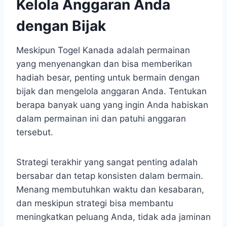
Kelola Anggaran Anda
dengan Bijak
Meskipun Togel Kanada adalah permainan
yang menyenangkan dan bisa memberikan
hadiah besar, penting untuk bermain dengan
bijak dan mengelola anggaran Anda. Tentukan
berapa banyak uang yang ingin Anda habiskan
dalam permainan ini dan patuhi anggaran
tersebut.
Strategi terakhir yang sangat penting adalah
bersabar dan tetap konsisten dalam bermain.
Menang membutuhkan waktu dan kesabaran,
dan meskipun strategi bisa membantu
meningkatkan peluang Anda, tidak ada jaminan