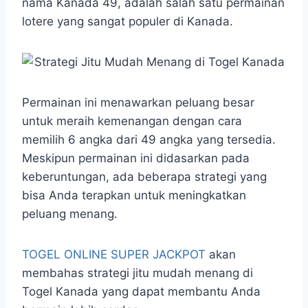
nama Kanada 49, adalah salah satu permainan
s
b
e
g
e
lotere yang sangat populer di Kanada.
A
o
n
r
p
o
g
a
p
k
e
m
r
Permainan ini menawarkan peluang besar
untuk meraih kemenangan dengan cara
memilih 6 angka dari 49 angka yang tersedia.
Meskipun permainan ini didasarkan pada
keberuntungan, ada beberapa strategi yang
bisa Anda terapkan untuk meningkatkan
peluang menang.
TOGEL ONLINE SUPER JACKPOT
akan
membahas strategi jitu mudah menang di
Togel Kanada yang dapat membantu Anda