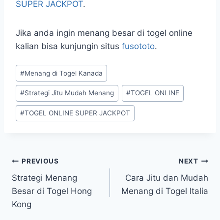
SUPER JACKPOT
.
Jika anda ingin menang besar di togel online
kalian bisa kunjungin situs
fusototo
.
Post
#
Menang di Togel Kanada
Tags:
#
Strategi Jitu Mudah Menang
#
TOGEL ONLINE
#
TOGEL ONLINE SUPER JACKPOT
Post
PREVIOUS
NEXT
Strategi Menang
Cara Jitu dan Mudah
navigation
Besar di Togel Hong
Menang di Togel Italia
Kong