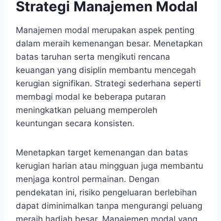
Strategi Manajemen Modal
Manajemen modal merupakan aspek penting
dalam meraih kemenangan besar. Menetapkan
batas taruhan serta mengikuti rencana
keuangan yang disiplin membantu mencegah
kerugian signifikan. Strategi sederhana seperti
membagi modal ke beberapa putaran
meningkatkan peluang memperoleh
keuntungan secara konsisten.
Menetapkan target kemenangan dan batas
kerugian harian atau mingguan juga membantu
menjaga kontrol permainan. Dengan
pendekatan ini, risiko pengeluaran berlebihan
dapat diminimalkan tanpa mengurangi peluang
meraih hadiah besar. Manajemen modal yang