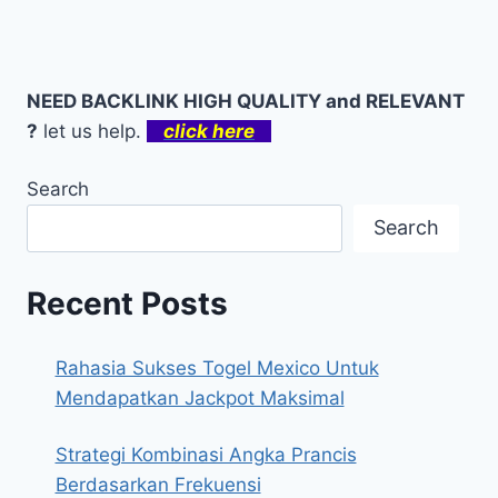
NEED BACKLINK HIGH QUALITY and RELEVANT
?
let us help.
click here
Search
Search
Recent Posts
Rahasia Sukses Togel Mexico Untuk
Mendapatkan Jackpot Maksimal
Strategi Kombinasi Angka Prancis
Berdasarkan Frekuensi