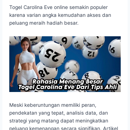
h
a
e
e
k
i
a
c
s
l
y
n
Togel Carolina Eve online semakin populer
t
e
s
e
p
e
karena varian angka kemudahan akses dan
s
b
e
g
e
peluang meraih hadiah besar.
A
o
n
r
p
o
g
a
p
k
e
m
r
Meski keberuntungan memiliki peran,
pendekatan yang tepat, analisis data, dan
strategi yang matang dapat meningkatkan
peluang kemenangan secara signifikan. Artikel