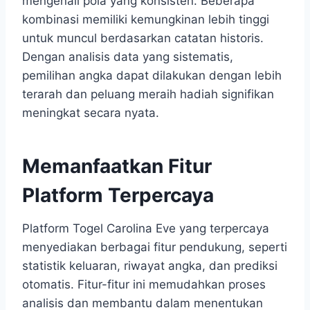
mengenali pola yang konsisten. Beberapa
kombinasi memiliki kemungkinan lebih tinggi
untuk muncul berdasarkan catatan historis.
Dengan analisis data yang sistematis,
pemilihan angka dapat dilakukan dengan lebih
terarah dan peluang meraih hadiah signifikan
meningkat secara nyata.
Memanfaatkan Fitur
Platform Terpercaya
Platform Togel Carolina Eve yang terpercaya
menyediakan berbagai fitur pendukung, seperti
statistik keluaran, riwayat angka, dan prediksi
otomatis. Fitur-fitur ini memudahkan proses
analisis dan membantu dalam menentukan