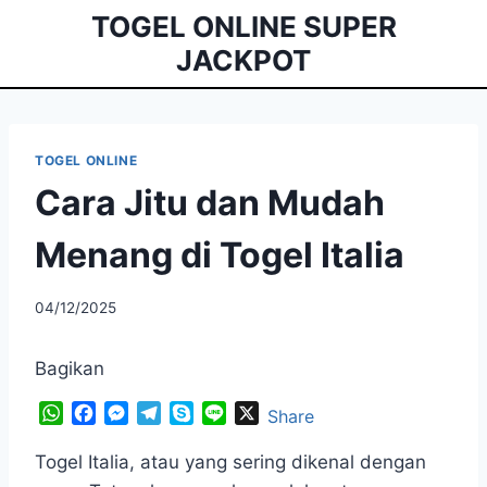
Skip
TOGEL ONLINE SUPER
to
JACKPOT
content
TOGEL ONLINE
Cara Jitu dan Mudah
Menang di Togel Italia
By
04/12/2025
adminttt750
Bagikan
W
F
M
T
S
L
X
Share
h
a
e
e
k
i
a
c
s
l
y
n
Togel Italia, atau yang sering dikenal dengan
t
e
s
e
p
e