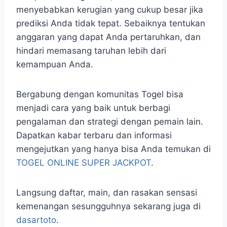
menyebabkan kerugian yang cukup besar jika
prediksi Anda tidak tepat. Sebaiknya tentukan
anggaran yang dapat Anda pertaruhkan, dan
hindari memasang taruhan lebih dari
kemampuan Anda.
Bergabung dengan komunitas Togel bisa
menjadi cara yang baik untuk berbagi
pengalaman dan strategi dengan pemain lain.
Dapatkan kabar terbaru dan informasi
mengejutkan yang hanya bisa Anda temukan di
TOGEL ONLINE SUPER JACKPOT
.
Langsung daftar, main, dan rasakan sensasi
kemenangan sesungguhnya sekarang juga di
dasartoto
.