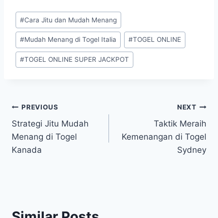
Post
#
Cara Jitu dan Mudah Menang
Tags:
#
Mudah Menang di Togel Italia
#
TOGEL ONLINE
#
TOGEL ONLINE SUPER JACKPOT
Post
PREVIOUS
NEXT
Strategi Jitu Mudah
Taktik Meraih
navigation
Menang di Togel
Kemenangan di Togel
Kanada
Sydney
Similar Posts