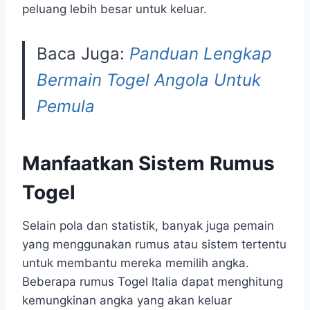
peluang lebih besar untuk keluar.
Baca Juga:
Panduan Lengkap
Bermain Togel Angola Untuk
Pemula
Manfaatkan Sistem Rumus
Togel
Selain pola dan statistik, banyak juga pemain
yang menggunakan rumus atau sistem tertentu
untuk membantu mereka memilih angka.
Beberapa rumus Togel Italia dapat menghitung
kemungkinan angka yang akan keluar