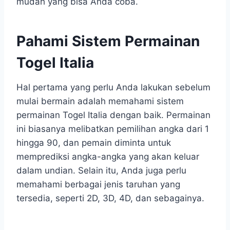
mudah yang bisa Anda coba.
Pahami Sistem Permainan
Togel Italia
Hal pertama yang perlu Anda lakukan sebelum
mulai bermain adalah memahami sistem
permainan Togel Italia dengan baik. Permainan
ini biasanya melibatkan pemilihan angka dari 1
hingga 90, dan pemain diminta untuk
memprediksi angka-angka yang akan keluar
dalam undian. Selain itu, Anda juga perlu
memahami berbagai jenis taruhan yang
tersedia, seperti 2D, 3D, 4D, dan sebagainya.