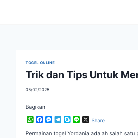
Skip
to
content
TOGEL ONLINE
Trik dan Tips Untuk Me
By
05/02/2025
adminttt750
Bagikan
W
F
M
T
S
L
X
Share
h
a
e
e
k
i
a
c
s
l
y
n
Permainan togel Yordania adalah salah satu