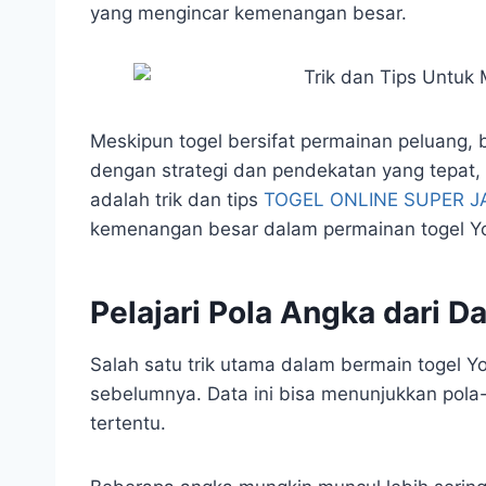
t
e
s
e
p
e
yang mengincar kemenangan besar.
s
b
e
g
e
A
o
n
r
p
o
g
a
p
k
e
m
r
Meskipun togel bersifat permainan peluang
dengan strategi dan pendekatan yang tepat, 
adalah trik dan tips
TOGEL ONLINE SUPER 
kemenangan besar dalam permainan togel Yo
Pelajari Pola Angka dari 
Salah satu trik utama dalam bermain togel Y
sebelumnya. Data ini bisa menunjukkan pola
tertentu.