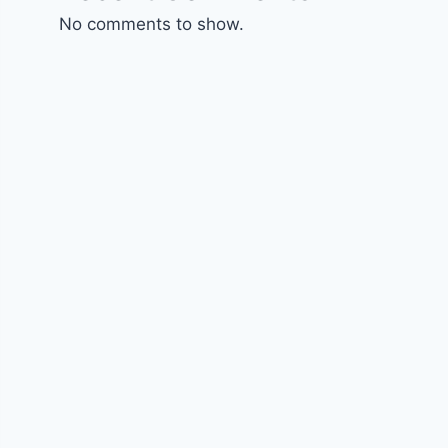
No comments to show.