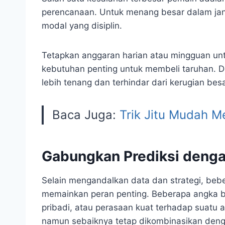
perencanaan. Untuk menang besar dalam jan
modal yang disiplin.
Tetapkan anggaran harian atau mingguan un
kebutuhan penting untuk membeli taruhan. 
lebih tenang dan terhindar dari kerugian besa
Baca Juga:
Trik Jitu Mudah M
Gabungkan Prediksi dengan
Selain mengandalkan data dan strategi, beb
memainkan peran penting. Beberapa angka bi
pribadi, atau perasaan kuat terhadap suatu a
namun sebaiknya tetap dikombinasikan dengan 