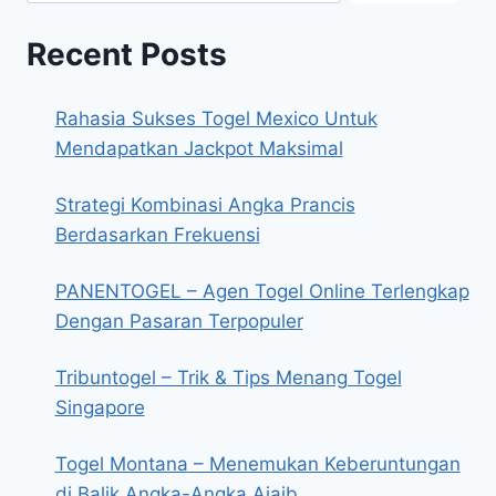
Recent Posts
Rahasia Sukses Togel Mexico Untuk
Mendapatkan Jackpot Maksimal
Strategi Kombinasi Angka Prancis
Berdasarkan Frekuensi
PANENTOGEL – Agen Togel Online Terlengkap
Dengan Pasaran Terpopuler
Tribuntogel – Trik & Tips Menang Togel
Singapore
Togel Montana – Menemukan Keberuntungan
di Balik Angka-Angka Ajaib