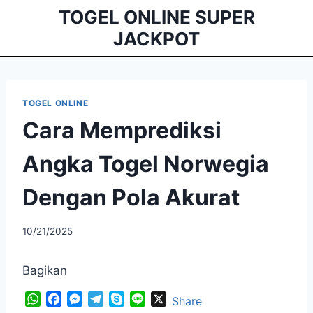
Skip
TOGEL ONLINE SUPER
to
JACKPOT
content
TOGEL ONLINE
Cara Memprediksi
Angka Togel Norwegia
Dengan Pola Akurat
By
10/21/2025
adminttt750
Bagikan
W
F
M
T
S
L
X
Share