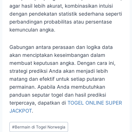
agar hasil lebih akurat, kombinasikan intuisi
dengan pendekatan statistik sederhana seperti
perbandingan probabilitas atau persentase
kemunculan angka.
Gabungan antara perasaan dan logika data
akan menciptakan keseimbangan dalam
membuat keputusan angka. Dengan cara ini,
strategi prediksi Anda akan menjadi lebih
matang dan efektif untuk setiap putaran
permainan. Apabila Anda membutuhkan
panduan seputar togel dan hasil prediksi
terpercaya, dapatkan di
TOGEL ONLINE SUPER
JACKPOT
.
Post
#
Bermain di Togel Norwegia
Tags: