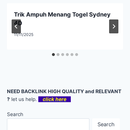
Trik Ampuh Menang Togel Sydney
4D
11/11/2025
NEED BACKLINK HIGH QUALITY and RELEVANT
?
let us help.
click here
Search
Search