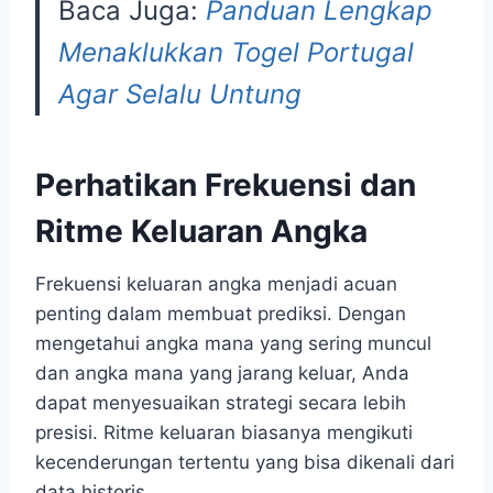
Baca Juga:
Panduan Lengkap
Menaklukkan Togel Portugal
Agar Selalu Untung
Perhatikan Frekuensi dan
Ritme Keluaran Angka
Frekuensi keluaran angka menjadi acuan
penting dalam membuat prediksi. Dengan
mengetahui angka mana yang sering muncul
dan angka mana yang jarang keluar, Anda
dapat menyesuaikan strategi secara lebih
presisi. Ritme keluaran biasanya mengikuti
kecenderungan tertentu yang bisa dikenali dari
data historis.