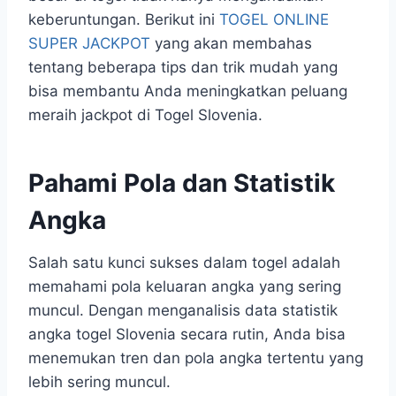
keberuntungan. Berikut ini
TOGEL ONLINE
SUPER JACKPOT
yang akan membahas
tentang beberapa tips dan trik mudah yang
bisa membantu Anda meningkatkan peluang
meraih jackpot di Togel Slovenia.
Pahami Pola dan Statistik
Angka
Salah satu kunci sukses dalam togel adalah
memahami pola keluaran angka yang sering
muncul. Dengan menganalisis data statistik
angka togel Slovenia secara rutin, Anda bisa
menemukan tren dan pola angka tertentu yang
lebih sering muncul.