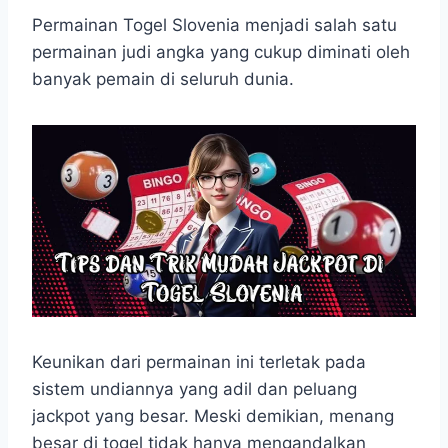
h
a
e
e
k
i
a
c
s
l
y
n
Permainan Togel Slovenia menjadi salah satu
t
e
s
e
p
e
permainan judi angka yang cukup diminati oleh
s
b
e
g
e
banyak pemain di seluruh dunia.
A
o
n
r
p
o
g
a
p
k
e
m
r
Keunikan dari permainan ini terletak pada
sistem undiannya yang adil dan peluang
jackpot yang besar. Meski demikian, menang
besar di togel tidak hanya mengandalkan