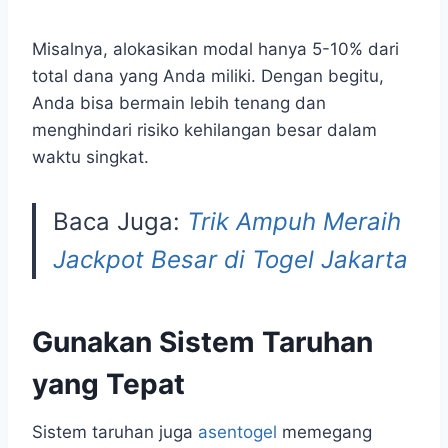
Misalnya, alokasikan modal hanya 5-10% dari
total dana yang Anda miliki. Dengan begitu,
Anda bisa bermain lebih tenang dan
menghindari risiko kehilangan besar dalam
waktu singkat.
Baca Juga:
Trik Ampuh Meraih
Jackpot Besar di Togel Jakarta
Gunakan Sistem Taruhan
yang Tepat
Sistem taruhan juga
asentogel
memegang