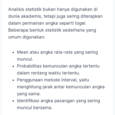
Analisis statistik bukan hanya digunakan di
dunia akademis, tetapi juga sering diterapkan
dalam permainan angka seperti togel.
Beberapa bentuk statistik sederhana yang
umum digunakan:
Mean atau angka rata-rata yang sering
muncul.
Probabilitas kemunculan angka tertentu
dalam rentang waktu tertentu.
Penggunaan metode interval, yaitu
menghitung jarak antar kemunculan angka
yang sama.
Identifikasi angka pasangan yang sering
muncul bersama.