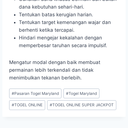
dana kebutuhan sehari-hari.
Tentukan batas kerugian harian.
Tentukan target kemenangan wajar dan
berhenti ketika tercapai.
Hindari mengejar kekalahan dengan
memperbesar taruhan secara impulsif.
Mengatur modal dengan baik membuat
permainan lebih terkendali dan tidak
menimbulkan tekanan berlebih.
Post
#
Pasaran Togel Maryland
#
Togel Maryland
Tags:
#
TOGEL ONLINE
#
TOGEL ONLINE SUPER JACKPOT