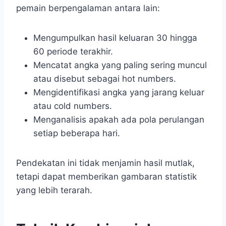
pemain berpengalaman antara lain:
Mengumpulkan hasil keluaran 30 hingga
60 periode terakhir.
Mencatat angka yang paling sering muncul
atau disebut sebagai hot numbers.
Mengidentifikasi angka yang jarang keluar
atau cold numbers.
Menganalisis apakah ada pola perulangan
setiap beberapa hari.
Pendekatan ini tidak menjamin hasil mutlak,
tetapi dapat memberikan gambaran statistik
yang lebih terarah.