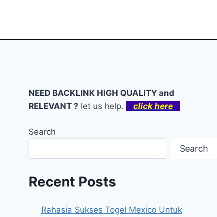
NEED BACKLINK HIGH QUALITY and
RELEVANT ?
let us help.
click here
Search
Search
Recent Posts
Rahasia Sukses Togel Mexico Untuk