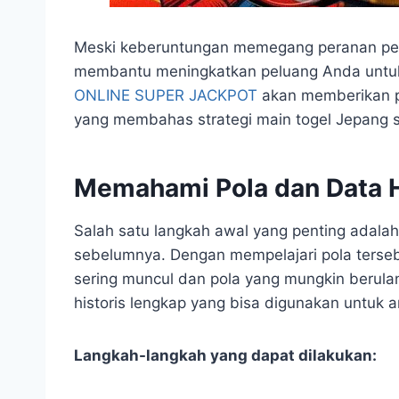
Meski keberuntungan memegang peranan pent
membantu meningkatkan peluang Anda untuk
ONLINE SUPER JACKPOT
akan memberikan p
yang membahas strategi main togel Jepang sec
Memahami Pola dan Data H
Salah satu langkah awal yang penting adalah
sebelumnya. Dengan mempelajari pola terseb
sering muncul dan pola yang mungkin berula
historis lengkap yang bisa digunakan untuk an
Langkah-langkah yang dapat dilakukan: