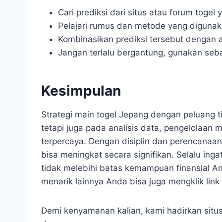
Cari prediksi dari situs atau forum togel 
Pelajari rumus dan metode yang digunaka
Kombinasikan prediksi tersebut dengan an
Jangan terlalu bergantung, gunakan seb
Kesimpulan
Strategi main togel Jepang dengan peluang 
tetapi juga pada analisis data, pengelolaan 
terpercaya. Dengan disiplin dan perencana
bisa meningkat secara signifikan. Selalu in
tidak melebihi batas kemampuan finansial And
menarik lainnya Anda bisa juga mengklik link
Demi kenyamanan kalian, kami hadirkan situ