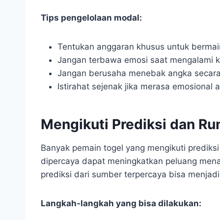
Tips pengelolaan modal:
Tentukan anggaran khusus untuk bermain
Jangan terbawa emosi saat mengalami 
Jangan berusaha menebak angka secara i
Istirahat sejenak jika merasa emosional
Mengikuti Prediksi dan Ru
Banyak pemain togel yang mengikuti prediksi
dipercaya dapat meningkatkan peluang mena
prediksi dari sumber terpercaya bisa menjadi 
Langkah-langkah yang bisa dilakukan: