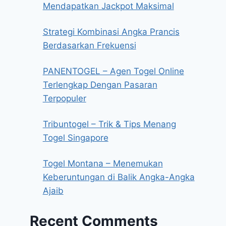
Mendapatkan Jackpot Maksimal
Strategi Kombinasi Angka Prancis
Berdasarkan Frekuensi
PANENTOGEL – Agen Togel Online
Terlengkap Dengan Pasaran
Terpopuler
Tribuntogel – Trik & Tips Menang
Togel Singapore
Togel Montana – Menemukan
Keberuntungan di Balik Angka-Angka
Ajaib
Recent Comments