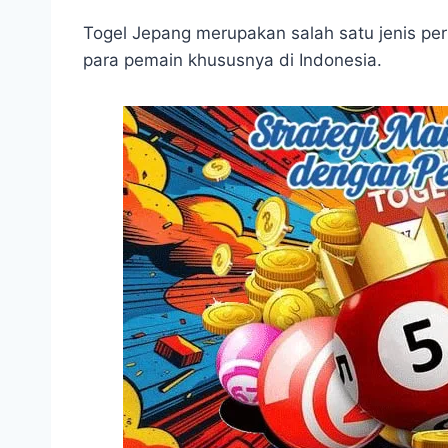
h
a
e
e
k
i
a
c
s
l
y
n
Togel Jepang merupakan salah satu jenis pe
t
e
s
e
p
e
para pemain khususnya di Indonesia.
s
b
e
g
e
A
o
n
r
p
o
g
a
p
k
e
m
r