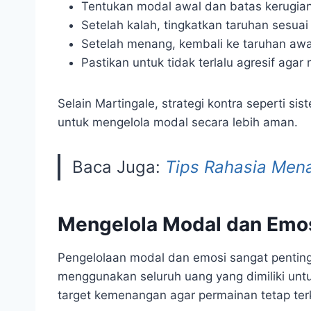
Tentukan modal awal dan batas kerugian 
Setelah kalah, tingkatkan taruhan sesua
Setelah menang, kembali ke taruhan awa
Pastikan untuk tidak terlalu agresif agar
Selain Martingale, strategi kontra seperti si
untuk mengelola modal secara lebih aman.
Baca Juga:
Tips Rahasia Men
Mengelola Modal dan Emos
Pengelolaan modal dan emosi sangat pentin
menggunakan seluruh uang yang dimiliki untu
target kemenangan agar permainan tetap terk