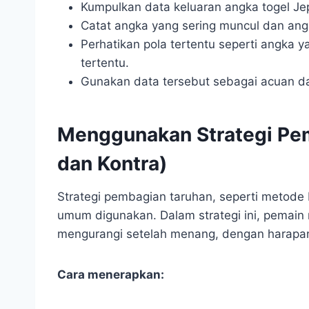
Kumpulkan data keluaran angka togel Je
Catat angka yang sering muncul dan angk
Perhatikan pola tertentu seperti angka 
tertentu.
Gunakan data tersebut sebagai acuan d
Menggunakan Strategi Pem
dan Kontra)
Strategi pembagian taruhan, seperti metode
umum digunakan. Dalam strategi ini, pemain
mengurangi setelah menang, dengan harapa
Cara menerapkan: