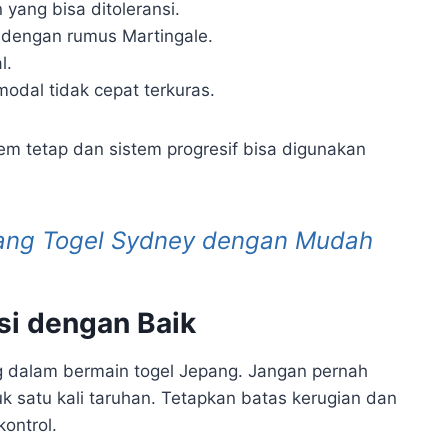
yang bisa ditoleransi.
i dengan rumus Martingale.
l.
 modal tidak cepat terkuras.
stem tetap dan sistem progresif bisa digunakan
ang Togel Sydney dengan Mudah
i dengan Baik
g dalam bermain togel Jepang. Jangan pernah
k satu kali taruhan. Tetapkan batas kerugian dan
ontrol.