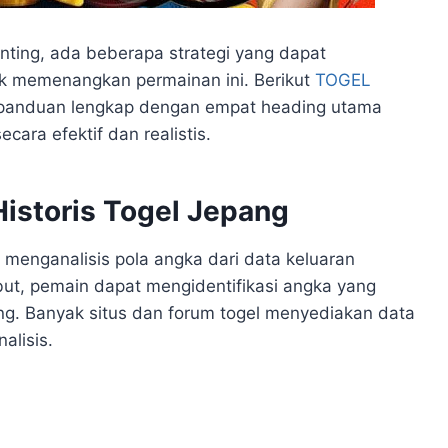
ing, ada beberapa strategi yang dapat
 memenangkan permainan ini. Berikut
TOGEL
anduan lengkap dengan empat heading utama
ara efektif dan realistis.
istoris Togel Jepang
 menganalisis pola angka dari data keluaran
ut, pemain dapat mengidentifikasi angka yang
ng. Banyak situs dan forum togel menyediakan data
alisis.