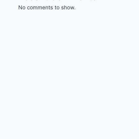
No comments to show.