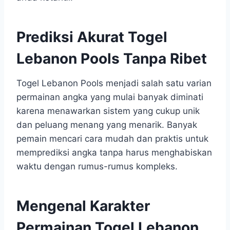
Prediksi Akurat Togel
Lebanon Pools Tanpa Ribet
Togel Lebanon Pools menjadi salah satu varian
permainan angka yang mulai banyak diminati
karena menawarkan sistem yang cukup unik
dan peluang menang yang menarik. Banyak
pemain mencari cara mudah dan praktis untuk
memprediksi angka tanpa harus menghabiskan
waktu dengan rumus-rumus kompleks.
Mengenal Karakter
Permainan Togel Lebanon