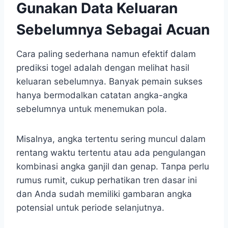
Gunakan Data Keluaran
Sebelumnya Sebagai Acuan
Cara paling sederhana namun efektif dalam
prediksi togel adalah dengan melihat hasil
keluaran sebelumnya. Banyak pemain sukses
hanya bermodalkan catatan angka-angka
sebelumnya untuk menemukan pola.
Misalnya, angka tertentu sering muncul dalam
rentang waktu tertentu atau ada pengulangan
kombinasi angka ganjil dan genap. Tanpa perlu
rumus rumit, cukup perhatikan tren dasar ini
dan Anda sudah memiliki gambaran angka
potensial untuk periode selanjutnya.