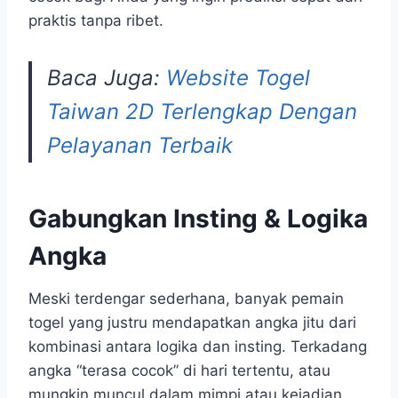
praktis tanpa ribet.
Baca Juga:
Website Togel
Taiwan 2D Terlengkap Dengan
Pelayanan Terbaik
Gabungkan Insting & Logika
Angka
Meski terdengar sederhana, banyak pemain
togel yang justru mendapatkan angka jitu dari
kombinasi antara logika dan insting. Terkadang
angka “terasa cocok” di hari tertentu, atau
mungkin muncul dalam mimpi atau kejadian