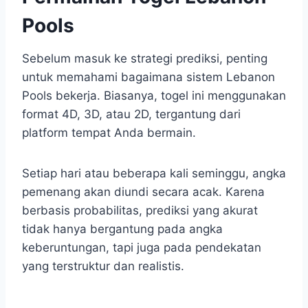
Pools
Sebelum masuk ke strategi prediksi, penting
untuk memahami bagaimana sistem Lebanon
Pools bekerja. Biasanya, togel ini menggunakan
format 4D, 3D, atau 2D, tergantung dari
platform tempat Anda bermain.
Setiap hari atau beberapa kali seminggu, angka
pemenang akan diundi secara acak. Karena
berbasis probabilitas, prediksi yang akurat
tidak hanya bergantung pada angka
keberuntungan, tapi juga pada pendekatan
yang terstruktur dan realistis.