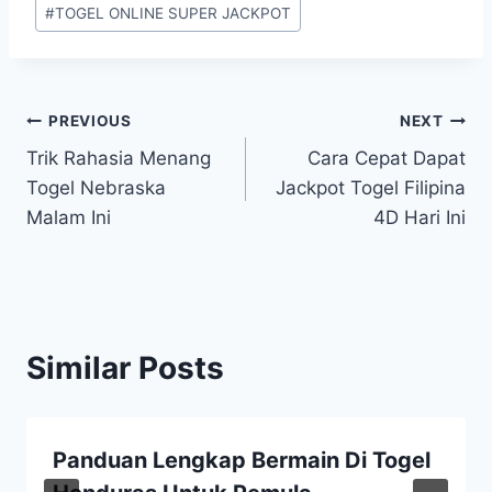
#
TOGEL ONLINE SUPER JACKPOT
Post
PREVIOUS
NEXT
Trik Rahasia Menang
Cara Cepat Dapat
navigation
Togel Nebraska
Jackpot Togel Filipina
Malam Ini
4D Hari Ini
Similar Posts
Panduan Lengkap Bermain Di Togel