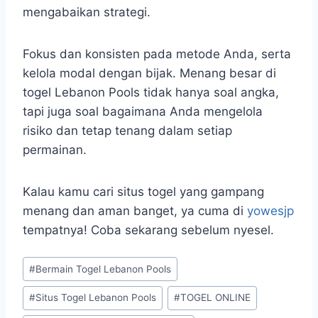
mengabaikan strategi.
Fokus dan konsisten pada metode Anda, serta
kelola modal dengan bijak. Menang besar di
togel Lebanon Pools tidak hanya soal angka,
tapi juga soal bagaimana Anda mengelola
risiko dan tetap tenang dalam setiap
permainan.
Kalau kamu cari situs togel yang gampang
menang dan aman banget, ya cuma di
yowesjp
tempatnya! Coba sekarang sebelum nyesel.
Post
#
Bermain Togel Lebanon Pools
Tags:
#
Situs Togel Lebanon Pools
#
TOGEL ONLINE