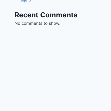
Recent Comments
No comments to show.