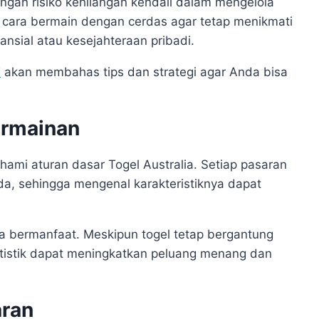
ngan risiko kehilangan kendali dalam mengelola
i cara bermain dengan cerdas agar tetap menikmati
nsial atau kesejahteraan pribadi.
T
akan membahas tips dan strategi agar Anda bisa
ermainan
ami aturan dasar Togel Australia. Setiap pasaran
a, sehingga mengenal karakteristiknya dapat
a bermanfaat. Meskipun togel tetap bergantung
tistik dapat meningkatkan peluang menang dan
aran