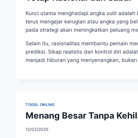
Kunci utama menghadapi angka sulit adalah 
terus mengejar kerugian atau angka yang b
pada strategi akan meningkatkan peluang m
Selain itu, rasionalitas membantu pemain men
prediksi. Sikap realistis dan kontrol diri ada
menjadi hiburan yang menyenangkan, bukan s
TOGEL ONLINE
Menang Besar Tanpa Kehila
12/02/2025