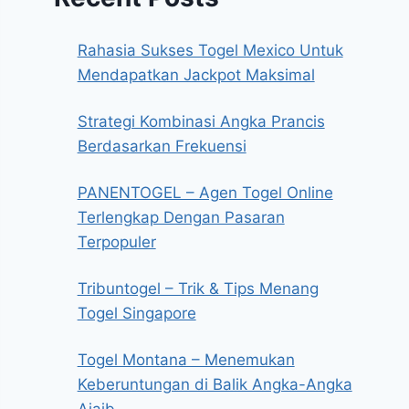
Rahasia Sukses Togel Mexico Untuk
Mendapatkan Jackpot Maksimal
Strategi Kombinasi Angka Prancis
Berdasarkan Frekuensi
PANENTOGEL – Agen Togel Online
Terlengkap Dengan Pasaran
Terpopuler
Tribuntogel – Trik & Tips Menang
Togel Singapore
Togel Montana – Menemukan
Keberuntungan di Balik Angka-Angka
Ajaib