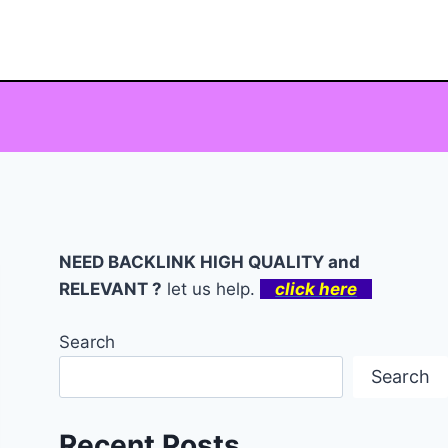
NEED BACKLINK HIGH QUALITY and
RELEVANT ?
let us help.
click here
Search
Search
Recent Posts