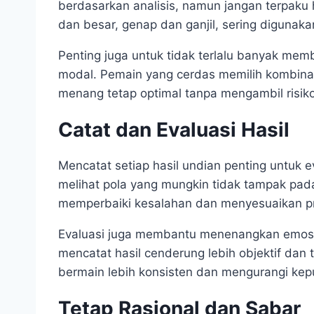
berdasarkan analisis, namun jangan terpaku
dan besar, genap dan ganjil, sering digunakan
Penting juga untuk tidak terlalu banyak mem
modal. Pemain yang cerdas memilih kombinas
menang tetap optimal tanpa mengambil risiko 
Catat dan Evaluasi Hasil
Mencatat setiap hasil undian penting untuk 
melihat pola yang mungkin tidak tampak pad
memperbaiki kesalahan dan menyesuaikan pre
Evaluasi juga membantu menenangkan emosi s
mencatat hasil cenderung lebih objektif dan 
bermain lebih konsisten dan mengurangi kepu
Tetap Rasional dan Sabar