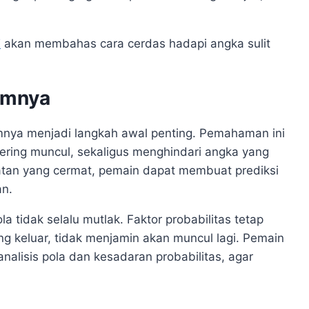
T
akan membahas cara cerdas hadapi angka sulit
umnya
mnya menjadi langkah awal penting. Pemahaman ini
ring muncul, sekaligus menghindari angka yang
tan yang cermat, pemain dapat membuat prediksi
an.
a tidak selalu mutlak. Faktor probabilitas tetap
g keluar, tidak menjamin akan muncul lagi. Pemain
alisis pola dan kesadaran probabilitas, agar