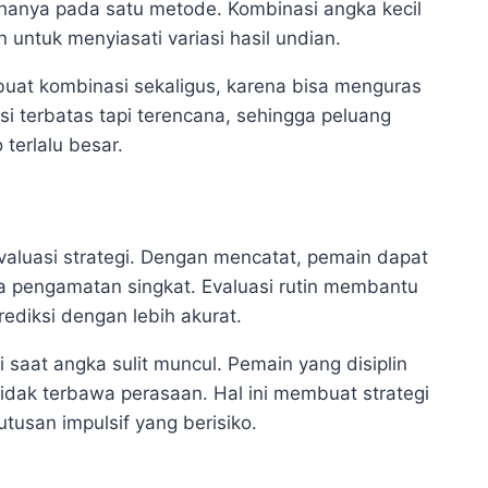
 hanya pada satu metode. Kombinasi angka kecil
 untuk menyiasati variasi hasil undian.
buat kombinasi sekaligus, karena bisa menguras
i terbatas tapi terencana, sehingga peluang
terlalu besar.
evaluasi strategi. Dengan mencatat, pemain dapat
a pengamatan singkat. Evaluasi rutin membantu
diksi dengan lebih akurat.
aat angka sulit muncul. Pemain yang disiplin
tidak terbawa perasaan. Hal ini membuat strategi
tusan impulsif yang berisiko.