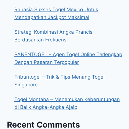
Rahasia Sukses Togel Mexico Untuk
Mendapatkan Jackpot Maksimal
Strategi Kombinasi Angka Prancis
Berdasarkan Frekuensi
PANENTOGEL – Agen Togel Online Terlengkap
Dengan Pasaran Terpopuler
Tribuntogel – Trik & Tips Menang Togel
Singapore
Togel Montana – Menemukan Keberuntungan
di Balik Angka-Angka Ajaib
Recent Comments