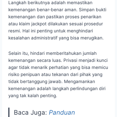
Langkah berikutnya adalah memastikan
kemenangan benar-benar aman. Simpan bukti
kemenangan dan pastikan proses penarikan
atau klaim jackpot dilakukan sesuai prosedur
resmi. Hal ini penting untuk menghindari
kesalahan administratif yang bisa merugikan.
Selain itu, hindari memberitahukan jumlah
kemenangan secara luas. Privasi menjadi kunci
agar tidak menarik perhatian yang bisa memicu
risiko penipuan atau tekanan dari pihak yang
tidak bertanggung jawab. Mengamankan
kemenangan adalah langkah perlindungan diri
yang tak kalah penting.
Baca Juga:
Panduan