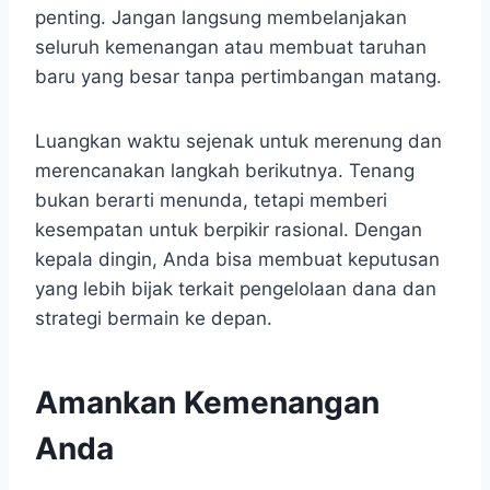
penting. Jangan langsung membelanjakan
seluruh kemenangan atau membuat taruhan
baru yang besar tanpa pertimbangan matang.
Luangkan waktu sejenak untuk merenung dan
merencanakan langkah berikutnya. Tenang
bukan berarti menunda, tetapi memberi
kesempatan untuk berpikir rasional. Dengan
kepala dingin, Anda bisa membuat keputusan
yang lebih bijak terkait pengelolaan dana dan
strategi bermain ke depan.
Amankan Kemenangan
Anda