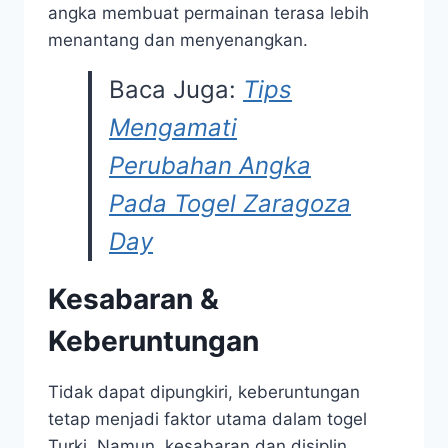
angka membuat permainan terasa lebih
menantang dan menyenangkan.
Baca Juga:
Tips
Mengamati
Perubahan Angka
Pada Togel Zaragoza
Day
Kesabaran &
Keberuntungan
Tidak dapat dipungkiri, keberuntungan
tetap menjadi faktor utama dalam togel
Turki. Namun, kesabaran dan disiplin