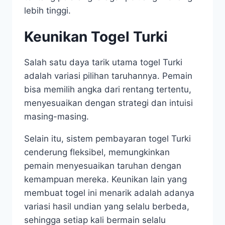
lebih tinggi.
Keunikan Togel Turki
Salah satu daya tarik utama togel Turki
adalah variasi pilihan taruhannya. Pemain
bisa memilih angka dari rentang tertentu,
menyesuaikan dengan strategi dan intuisi
masing-masing.
Selain itu, sistem pembayaran togel Turki
cenderung fleksibel, memungkinkan
pemain menyesuaikan taruhan dengan
kemampuan mereka. Keunikan lain yang
membuat togel ini menarik adalah adanya
variasi hasil undian yang selalu berbeda,
sehingga setiap kali bermain selalu