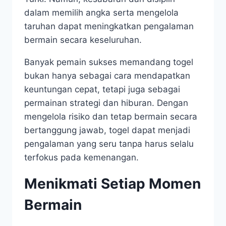
dalam memilih angka serta mengelola
taruhan dapat meningkatkan pengalaman
bermain secara keseluruhan.
Banyak pemain sukses memandang togel
bukan hanya sebagai cara mendapatkan
keuntungan cepat, tetapi juga sebagai
permainan strategi dan hiburan. Dengan
mengelola risiko dan tetap bermain secara
bertanggung jawab, togel dapat menjadi
pengalaman yang seru tanpa harus selalu
terfokus pada kemenangan.
Menikmati Setiap Momen
Bermain