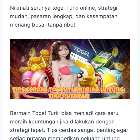
h
a
e
e
k
i
a
c
s
l
y
n
Nikmati serunya togel Turki online, strategi
t
e
s
e
p
e
mudah, pasaran lengkap, dan kesempatan
s
b
e
g
e
menang besar tanpa ribet.
A
o
n
r
p
o
g
a
p
k
e
m
r
Bermain Togel Turki bisa menjadi cara seru
meraih keuntungan jika dilakukan dengan
strategi tepat. Tips cerdas sangat penting agar
setiap putaran memberikan peluang untung