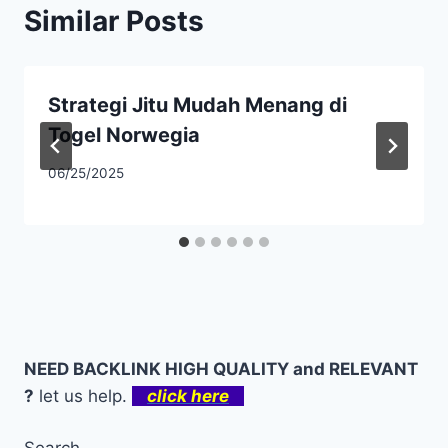
Similar Posts
Strategi Jitu Mudah Menang di
Togel Norwegia
06/25/2025
NEED BACKLINK HIGH QUALITY and RELEVANT
?
let us help.
click here