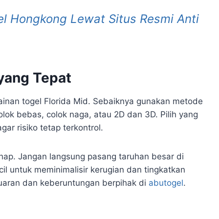
l Hongkong Lewat Situs Resmi Anti
yang Tepat
inan togel Florida Mid. Sebaiknya gunakan metode
olok bebas, colok naga, atau 2D dan 3D. Pilih yang
r risiko tetap terkontrol.
tahap. Jangan langsung pasang taruhan besar di
il untuk meminimalisir kerugian dan tingkatkan
uaran dan keberuntungan berpihak di
abutogel
.