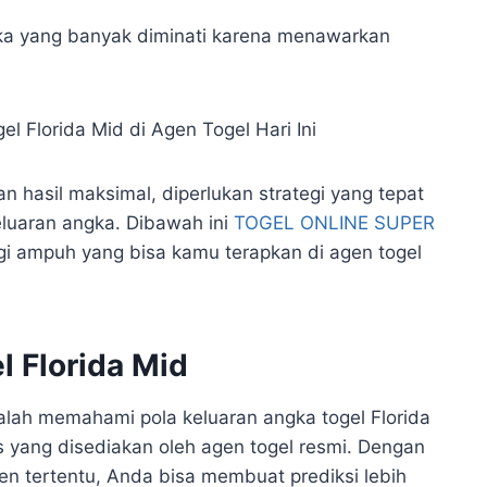
ka yang banyak diminati karena menawarkan
hasil maksimal, diperlukan strategi yang tepat
uaran angka. Dibawah ini
TOGEL ONLINE SUPER
i ampuh yang bisa kamu terapkan di agen togel
l Florida Mid
alah memahami pola keluaran angka togel Florida
oris yang disediakan oleh agen togel resmi. Dengan
en tertentu, Anda bisa membuat prediksi lebih