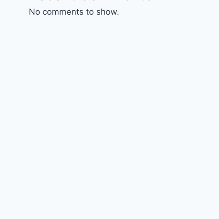
No comments to show.