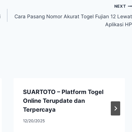
NEXT
i
Cara Pasang Nomor Akurat Togel Fujian 12 Lewat
Aplikasi HP
SUARTOTO – Platform Togel
Online Terupdate dan
Terpercaya
12/20/2025