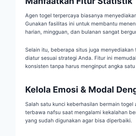
Manfaatkan Fitur Statistik
Agen togel terpercaya biasanya menyediakan f
Gunakan fasilitas ini untuk membantu menent
harian, mingguan, dan bulanan sangat bergun
Selain itu, beberapa situs juga menyediakan 
diatur sesuai strategi Anda. Fitur ini mem
konsisten tanpa harus menginput angka satu 
Kelola Emosi & Modal Deng
Salah satu kunci keberhasilan bermain toge
terbawa nafsu saat mengalami kekalahan bert
yang sudah digunakan agar bisa diperbaiki.