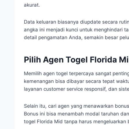
akurat.
Data keluaran biasanya diupdate secara ruti
angka ini menjadi kunci untuk menghindari ta
detail pengamatan Anda, semakin besar pe
Pilih Agen Togel Florida M
Memilih agen togel terpercaya sangat penting 
kemenangan bisa dibayar secara tepat waktu.
layanan customer service responsif, dan sis
Selain itu, cari agen yang menawarkan bonus
Bonus ini bisa menambah modal taruhan da
togel Florida Mid tanpa harus mengeluarka