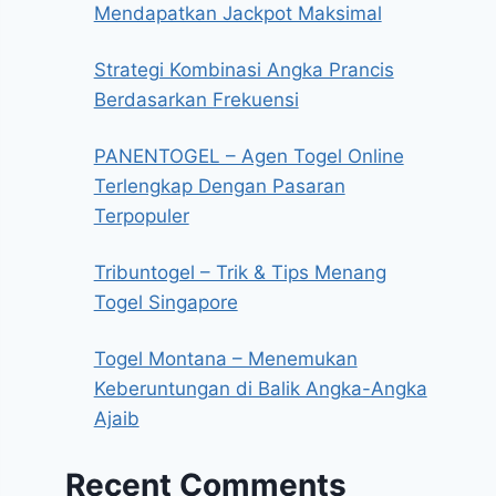
Mendapatkan Jackpot Maksimal
Strategi Kombinasi Angka Prancis
Berdasarkan Frekuensi
PANENTOGEL – Agen Togel Online
Terlengkap Dengan Pasaran
Terpopuler
Tribuntogel – Trik & Tips Menang
Togel Singapore
Togel Montana – Menemukan
Keberuntungan di Balik Angka-Angka
Ajaib
Recent Comments