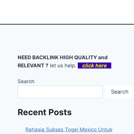
NEED BACKLINK HIGH QUALITY and
RELEVANT ?
let us help.
click here
Search
Search
Recent Posts
Rahasia Sukses Togel Mexico Untuk