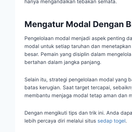
hanya mengandalkan tebakan semata.
Mengatur Modal Dengan B
Pengelolaan modal menjadi aspek penting da
modal untuk setiap taruhan dan menetapkan t
besar. Pemain yang disiplin dalam mengelola
bertahan dalam jangka panjang.
Selain itu, strategi pengelolaan modal yan
batas kerugian. Saat target tercapai, sebaik
membantu menjaga modal tetap aman dan men
Dengan mengikuti tips dan trik ini. Anda dap
lebih percaya diri melalui situs
sedap togel
.