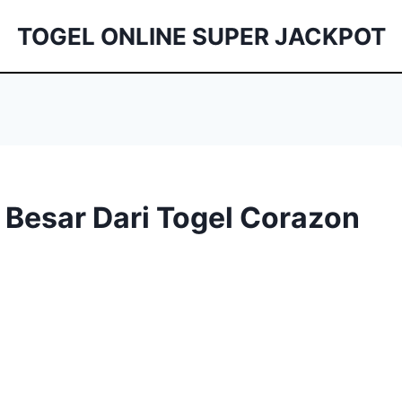
TOGEL ONLINE SUPER JACKPOT
Besar Dari Togel Corazon