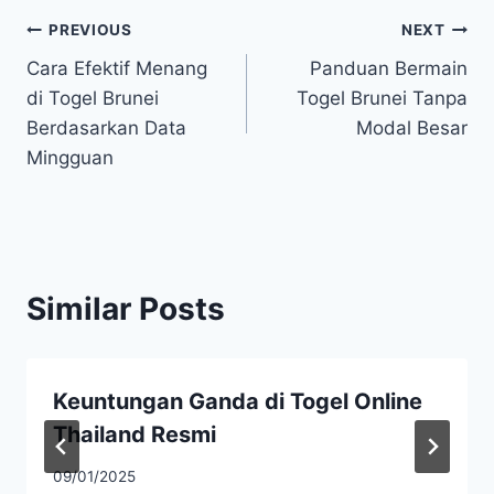
Post
PREVIOUS
NEXT
Cara Efektif Menang
Panduan Bermain
navigation
di Togel Brunei
Togel Brunei Tanpa
Berdasarkan Data
Modal Besar
Mingguan
Similar Posts
Keuntungan Ganda di Togel Online
Thailand Resmi
09/01/2025