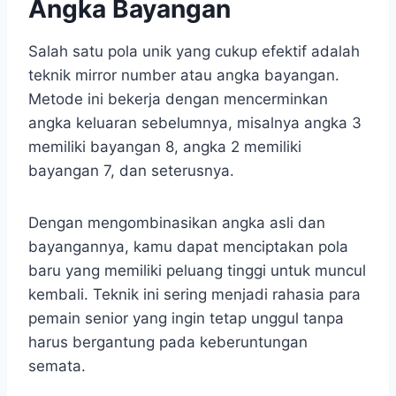
Angka Bayangan
Salah satu pola unik yang cukup efektif adalah
teknik mirror number atau angka bayangan.
Metode ini bekerja dengan mencerminkan
angka keluaran sebelumnya, misalnya angka 3
memiliki bayangan 8, angka 2 memiliki
bayangan 7, dan seterusnya.
Dengan mengombinasikan angka asli dan
bayangannya, kamu dapat menciptakan pola
baru yang memiliki peluang tinggi untuk muncul
kembali. Teknik ini sering menjadi rahasia para
pemain senior yang ingin tetap unggul tanpa
harus bergantung pada keberuntungan
semata.