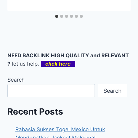
NEED BACKLINK HIGH QUALITY and RELEVANT
?
let us help.
click here
Search
Search
Recent Posts
Rahasia Sukses Togel Mexico Untuk
Mendapatkan Jackpot Maksimal