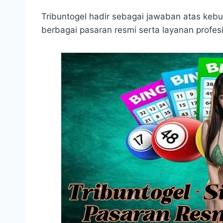
h
a
e
e
k
i
a
c
s
l
y
n
Tribuntogel hadir sebagai jawaban atas keb
t
e
s
e
p
e
berbagai pasaran resmi serta layanan profesi
s
b
e
g
e
A
o
n
r
p
o
g
a
p
k
e
m
r