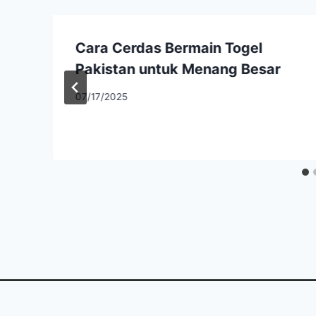
Cara Cerdas Bermain Togel
Pakistan untuk Menang Besar
07/17/2025