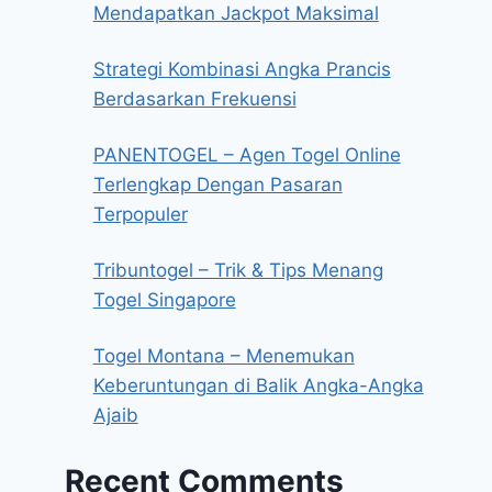
Mendapatkan Jackpot Maksimal
Strategi Kombinasi Angka Prancis
Berdasarkan Frekuensi
PANENTOGEL – Agen Togel Online
Terlengkap Dengan Pasaran
Terpopuler
Tribuntogel – Trik & Tips Menang
Togel Singapore
Togel Montana – Menemukan
Keberuntungan di Balik Angka-Angka
Ajaib
Recent Comments