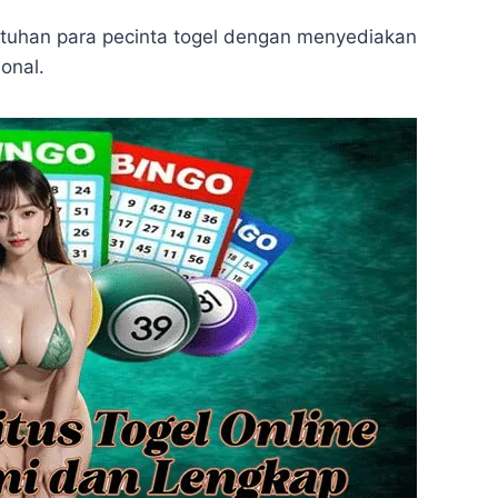
utuhan para pecinta togel dengan menyediakan
onal.