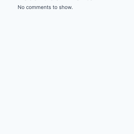
No comments to show.