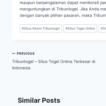
maupun berpengalaman dapat menikmati pe
menguntungkan di Tribuntogel. Jika Anda me
dengan banyak pilihan pasaran, maka Tribunt
Post
#
Situs Resmi Tribuntogel
#
Situs Togel Online
#
S
Tags:
Post
PREVIOUS
Tribuntogel – Situs Togel Online Terbesar di
navigation
Indonesia
Similar Posts