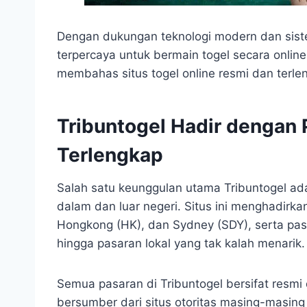
Dengan dukungan teknologi modern dan siste
terpercaya untuk bermain togel secara online.
membahas situs togel online resmi dan terle
Tribuntogel Hadir dengan
Terlengkap
Salah satu keunggulan utama Tribuntogel ada
dalam dan luar negeri. Situs ini menghadirka
Hongkong (HK), dan Sydney (SDY), serta pasa
hingga pasaran lokal yang tak kalah menarik.
Semua pasaran di Tribuntogel bersifat resmi 
bersumber dari situs otoritas masing-masin