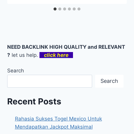
NEED BACKLINK HIGH QUALITY and RELEVANT
?
let us help.
click here
Search
Search
Recent Posts
Rahasia Sukses Togel Mexico Untuk
Mendapatkan Jackpot Maksimal