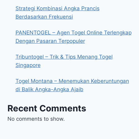
Strategi Kombinasi Angka Prancis
Berdasarkan Frekuensi
PANENTOGEL – Agen Togel Online Terlengkap
Dengan Pasaran Terpopuler
Tribuntogel – Trik & Tips Menang Togel
Singapore
Togel Montana – Menemukan Keberuntungan
di Balik Angka-Angka Ajaib
Recent Comments
No comments to show.