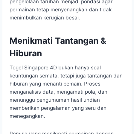
pengelolaan taruhan menjadi pondasi agar
permainan tetap menyenangkan dan tidak
menimbulkan kerugian besar.
Menikmati Tantangan &
Hiburan
Togel Singapore 4D bukan hanya soal
keuntungan semata, tetapi juga tantangan dan
hiburan yang menanti pemain. Proses
menganalisis data, mengamati pola, dan
menunggu pengumuman hasil undian
memberikan pengalaman yang seru dan
menegangkan.
Pemula yang menikmati permainan dengan