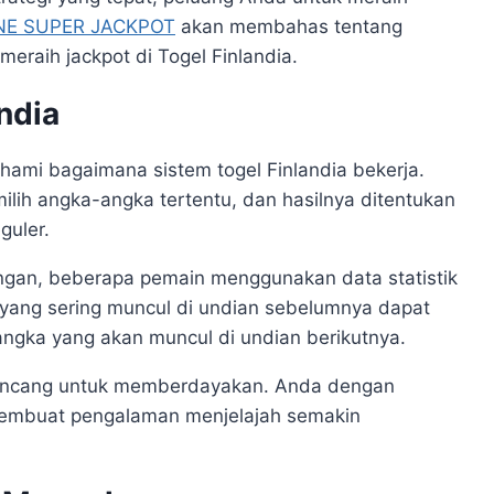
NE SUPER JACKPOT
akan membahas tentang
eraih jackpot di Togel Finlandia.
ndia
ami bagaimana sistem togel Finlandia bekerja.
lih angka-angka tertentu, dan hasilnya ditentukan
guler.
ngan, beberapa pemain menggunakan data statistik
yang sering muncul di undian sebelumnya dapat
ngka yang akan muncul di undian berikutnya.
irancang untuk memberdayakan. Anda dengan
g membuat pengalaman menjelajah semakin