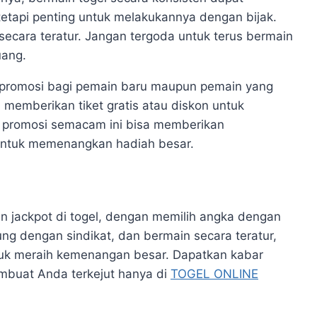
tapi penting untuk melakukannya dengan bijak.
ecara teratur. Jangan tergoda untuk terus bermain
uang.
 promosi bagi pemain baru maupun pemain yang
 memberikan tiket gratis atau diskon untuk
n promosi semacam ini bisa memberikan
 untuk memenangkan hadiah besar.
n jackpot di togel, dengan memilih angka dengan
ng dengan sindikat, dan bermain secara teratur,
uk meraih kemenangan besar. Dapatkan kabar
mbuat Anda terkejut hanya di
TOGEL ONLINE