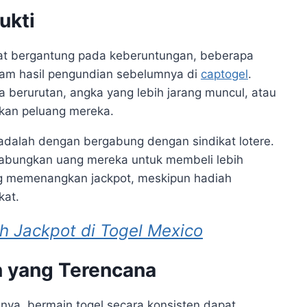
ukti
at bergantung pada keberuntungan, beberapa
lam hasil pengundian sebelumnya di
captogel
.
berurutan, angka yang lebih jarang muncul, atau
tkan peluang mereka.
adalah dengan bergabung dengan sindikat lotere.
abungkan uang mereka untuk membeli lebih
ng memenangkan jackpot, meskipun hadiah
kat.
h Jackpot di Togel Mexico
 yang Terencana
nya, bermain togel secara konsisten dapat