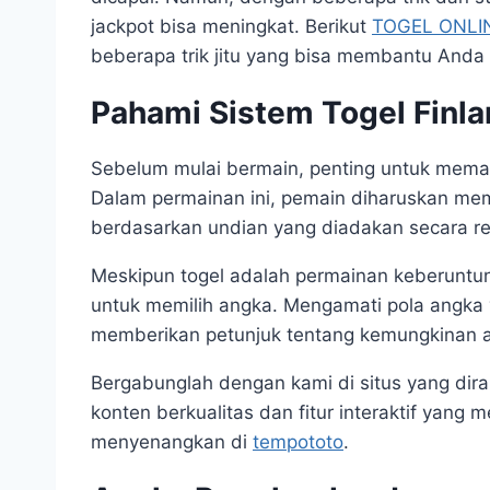
jackpot bisa meningkat. Berikut
TOGEL ONLI
beberapa trik jitu yang bisa membantu Anda m
Pahami Sistem Togel Finla
Sebelum mulai bermain, penting untuk memah
Dalam permainan ini, pemain diharuskan memi
berdasarkan undian yang diadakan secara re
Meskipun togel adalah permainan keberuntu
untuk memilih angka. Mengamati pola angka 
memberikan petunjuk tentang kemungkinan a
Bergabunglah dengan kami di situs yang d
konten berkualitas dan fitur interaktif yan
menyenangkan di
tempototo
.