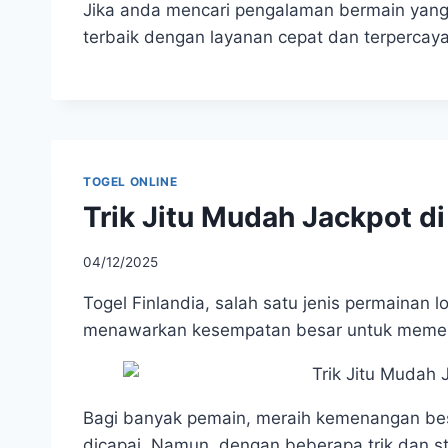
Jika anda mencari pengalaman bermain yan
terbaik dengan layanan cepat dan terpercaya
TOGEL ONLINE
Trik Jitu Mudah Jackpot di
04/12/2025
Togel Finlandia, salah satu jenis permainan l
menawarkan kesempatan besar untuk memen
Bagi banyak pemain, meraih kemenangan besar
dicapai. Namun, dengan beberapa trik dan st