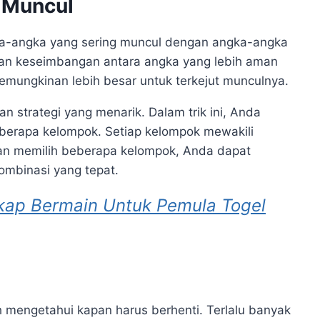
 Muncul
ka-angka yang sering muncul dengan angka-angka
kan keseimbangan antara angka yang lebih aman
kemungkinan lebih besar untuk terkejut munculnya.
n strategi yang menarik. Dalam trik ini, Anda
berapa kelompok. Setiap kelompok mewakili
an memilih beberapa kelompok, Anda dapat
mbinasi yang tepat.
ap Bermain Untuk Pemula Togel
ah mengetahui kapan harus berhenti. Terlalu banyak