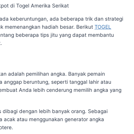
ada keberuntungan, ada beberapa trik dan strategi
uk memenangkan hadiah besar. Berikut
TOGEL
tang beberapa tips jitu yang dapat membantu
.
ikan adalah pemilihan angka. Banyak pemain
anggap beruntung, seperti tanggal lahir atau
membuat Anda lebih cenderung memilih angka yang
 dibagi dengan lebih banyak orang. Sebagai
ara acak atau menggunakan generator angka
otere.