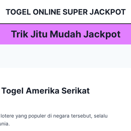
TOGEL ONLINE SUPER JACKPOT
Trik Jitu Mudah Jackpot
 Togel Amerika Serikat
otere yang populer di negara tersebut, selalu
unia.