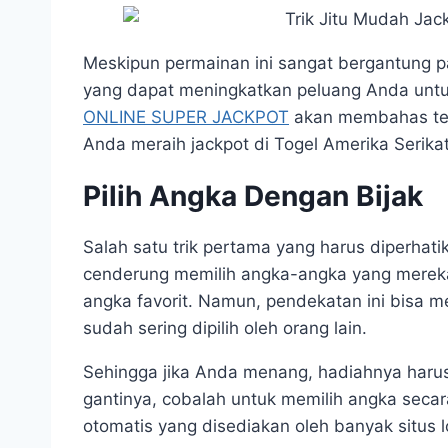
Meskipun permainan ini sangat bergantung p
yang dapat meningkatkan peluang Anda unt
ONLINE SUPER JACKPOT
akan membahas ten
Anda meraih jackpot di Togel Amerika Serikat
Pilih Angka Dengan Bijak
Salah satu trik pertama yang harus diperhat
cenderung memilih angka-angka yang mereka 
angka favorit. Namun, pendekatan ini bisa 
sudah sering dipilih oleh orang lain.
Sehingga jika Anda menang, hadiahnya harus
gantinya, cobalah untuk memilih angka sec
otomatis yang disediakan oleh banyak situs l