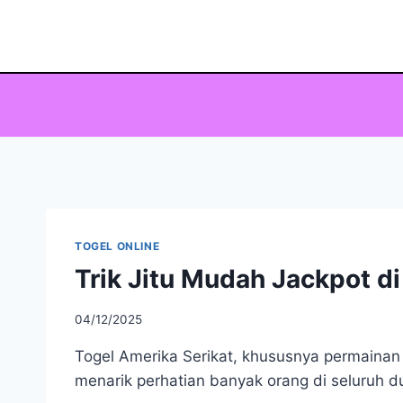
Skip
to
content
TOGEL ONLINE
Trik Jitu Mudah Jackpot di
04/12/2025
Togel Amerika Serikat, khususnya permainan l
menarik perhatian banyak orang di seluruh d