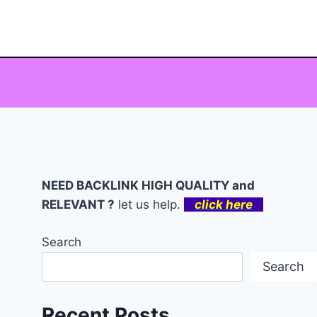
NEED BACKLINK HIGH QUALITY and
RELEVANT ?
let us help.
click here
Search
Search
Recent Posts