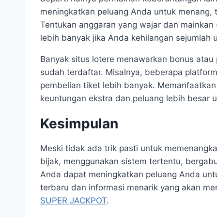
meningkatkan peluang Anda untuk menang, te
Tentukan anggaran yang wajar dan mainkan s
lebih banyak jika Anda kehilangan sejumlah 
Banyak situs lotere menawarkan bonus atau
sudah terdaftar. Misalnya, beberapa platform
pembelian tiket lebih banyak. Memanfaatka
keuntungan ekstra dan peluang lebih besar
Kesimpulan
Meski tidak ada trik pasti untuk memenangka
bijak, menggunakan sistem tertentu, bergabu
Anda dapat meningkatkan peluang Anda unt
terbaru dan informasi menarik yang akan me
SUPER JACKPOT
.