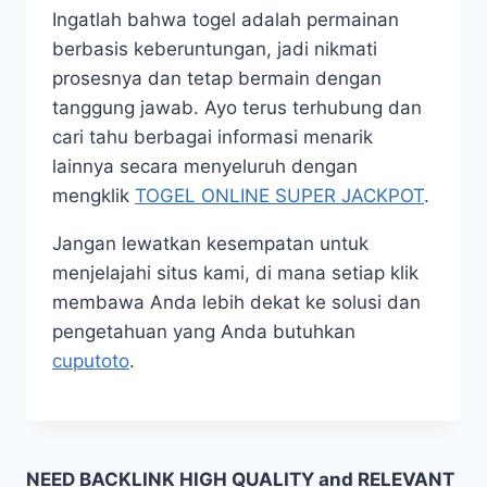
Ingatlah bahwa togel adalah permainan
berbasis keberuntungan, jadi nikmati
prosesnya dan tetap bermain dengan
tanggung jawab. Ayo terus terhubung dan
cari tahu berbagai informasi menarik
lainnya secara menyeluruh dengan
mengklik
TOGEL ONLINE SUPER JACKPOT
.
Jangan lewatkan kesempatan untuk
menjelajahi situs kami, di mana setiap klik
membawa Anda lebih dekat ke solusi dan
pengetahuan yang Anda butuhkan
cuputoto
.
NEED BACKLINK HIGH QUALITY and RELEVANT