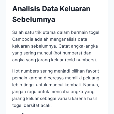
Analisis Data Keluaran
Sebelumnya
Salah satu trik utama dalam bermain togel
Cambodia adalah menganalisis data
keluaran sebelumnya. Catat angka-angka
yang sering muncul (hot numbers) dan
angka yang jarang keluar (cold numbers).
Hot numbers sering menjadi pilihan favorit
pemain karena dipercaya memiliki peluang
lebih tinggi untuk muncul kembali. Namun,
jangan ragu untuk mencoba angka yang
jarang keluar sebagai variasi karena hasil
togel bersifat acak.