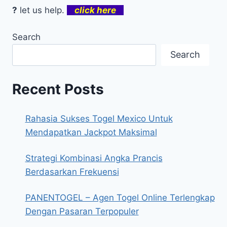
?
let us help.
click here
Search
Search
Recent Posts
Rahasia Sukses Togel Mexico Untuk
Mendapatkan Jackpot Maksimal
Strategi Kombinasi Angka Prancis
Berdasarkan Frekuensi
PANENTOGEL – Agen Togel Online Terlengkap
Dengan Pasaran Terpopuler