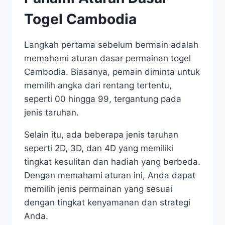
Togel Cambodia
Langkah pertama sebelum bermain adalah
memahami aturan dasar permainan togel
Cambodia. Biasanya, pemain diminta untuk
memilih angka dari rentang tertentu,
seperti 00 hingga 99, tergantung pada
jenis taruhan.
Selain itu, ada beberapa jenis taruhan
seperti 2D, 3D, dan 4D yang memiliki
tingkat kesulitan dan hadiah yang berbeda.
Dengan memahami aturan ini, Anda dapat
memilih jenis permainan yang sesuai
dengan tingkat kenyamanan dan strategi
Anda.