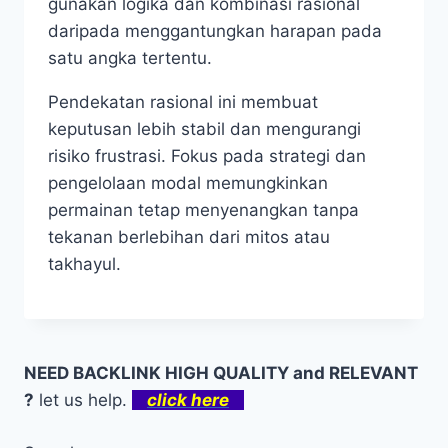
gunakan logika dan kombinasi rasional
daripada menggantungkan harapan pada
satu angka tertentu.
Pendekatan rasional ini membuat
keputusan lebih stabil dan mengurangi
risiko frustrasi. Fokus pada strategi dan
pengelolaan modal memungkinkan
permainan tetap menyenangkan tanpa
tekanan berlebihan dari mitos atau
takhayul.
NEED BACKLINK HIGH QUALITY and RELEVANT
?
let us help.
click here