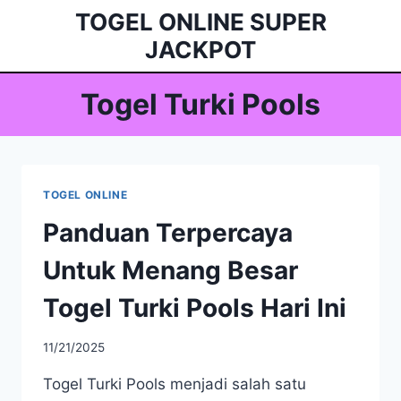
Skip
TOGEL ONLINE SUPER
to
JACKPOT
content
Togel Turki Pools
TOGEL ONLINE
Panduan Terpercaya
Untuk Menang Besar
Togel Turki Pools Hari Ini
11/21/2025
Togel Turki Pools menjadi salah satu