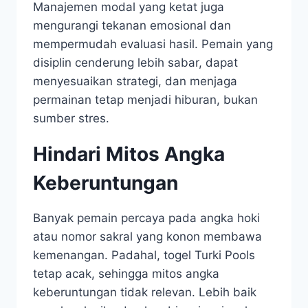
Manajemen modal yang ketat juga
mengurangi tekanan emosional dan
mempermudah evaluasi hasil. Pemain yang
disiplin cenderung lebih sabar, dapat
menyesuaikan strategi, dan menjaga
permainan tetap menjadi hiburan, bukan
sumber stres.
Hindari Mitos Angka
Keberuntungan
Banyak pemain percaya pada angka hoki
atau nomor sakral yang konon membawa
kemenangan. Padahal, togel Turki Pools
tetap acak, sehingga mitos angka
keberuntungan tidak relevan. Lebih baik