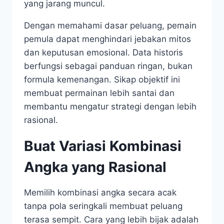
yang jarang muncul.
Dengan memahami dasar peluang, pemain
pemula dapat menghindari jebakan mitos
dan keputusan emosional. Data historis
berfungsi sebagai panduan ringan, bukan
formula kemenangan. Sikap objektif ini
membuat permainan lebih santai dan
membantu mengatur strategi dengan lebih
rasional.
Buat Variasi Kombinasi
Angka yang Rasional
Memilih kombinasi angka secara acak
tanpa pola seringkali membuat peluang
terasa sempit. Cara yang lebih bijak adalah