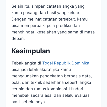
Selain itu, simpan catatan angka yang
kamu pasang dan hasil yang keluar.
Dengan melihat catatan tersebut, kamu
bisa memperbaiki pola prediksi dan
menghindari kesalahan yang sama di masa
depan.
Kesimpulan
Tebak angka di
Togel Republik Dominika
bisa jadi lebih akurat jika kamu
menggunakan pendekatan berbasis data,
pola, dan teknik sederhana seperti angka
cermin dan rumus kombinasi. Hindari
menebak secara asal dan selalu evaluasi
hasil sebelumnya.