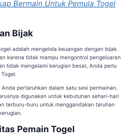
ap Bermain Untuk Pemula Togel
n Bijak
Togel adalah mengelola keuangan dengan bijak.
an karena tidak mampu mengontrol pengeluaran
an tidak mengalami kerugian besar, Anda perlu
Togel.
 Anda pertaruhkan dalam satu sesi permainan.
rusnya digunakan untuk kebutuhan sehari-hari
ngan terburu-buru untuk menggandakan taruhan
erugian.
tas Pemain Togel