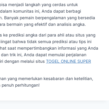
isa menjadi langkah yang cerdas untuk
 dalam komunitas ini, Anda dapat berbagi
ain. Banyak pemain berpengalaman yang bersedia
 bermain yang efektif dan analisis angka.
 ke prediksi angka dari para ahli atau situs yang
ingat bahwa tidak semua prediksi atau tips ini
sehat saat mempertimbangkan informasi yang Anda
 dan trik ini, Anda dapat memulai perjalanan
ri dengan melalui situs
TOGEL ONLINE SUPER
an yang memerlukan kesabaran dan ketelitian,
n penuh perhitungan!