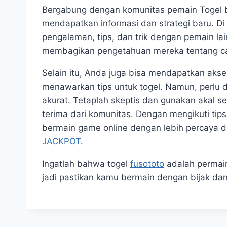
Bergabung dengan komunitas pemain Togel b
mendapatkan informasi dan strategi baru. Di
pengalaman, tips, dan trik dengan pemain l
membagikan pengetahuan mereka tentang cara
Selain itu, Anda juga bisa mendapatkan akses
menawarkan tips untuk togel. Namun, perlu di
akurat. Tetaplah skeptis dan gunakan akal 
terima dari komunitas. Dengan mengikuti tips
bermain game online dengan lebih percaya di
JACKPOT
.
Ingatlah bahwa togel
fusototo
adalah permain
jadi pastikan kamu bermain dengan bijak da