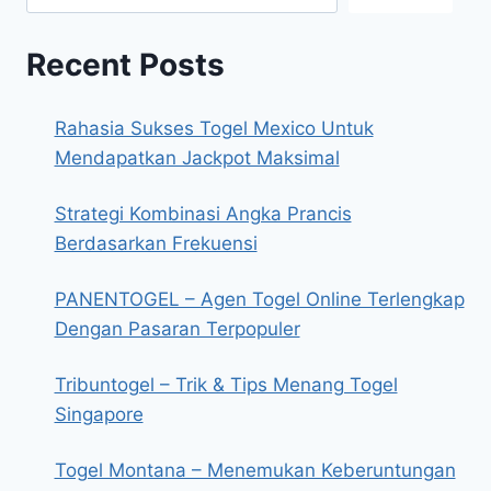
Recent Posts
Rahasia Sukses Togel Mexico Untuk
Mendapatkan Jackpot Maksimal
Strategi Kombinasi Angka Prancis
Berdasarkan Frekuensi
PANENTOGEL – Agen Togel Online Terlengkap
Dengan Pasaran Terpopuler
Tribuntogel – Trik & Tips Menang Togel
Singapore
Togel Montana – Menemukan Keberuntungan