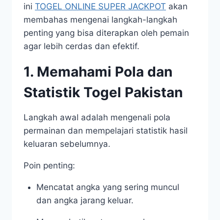
ini
TOGEL ONLINE SUPER JACKPOT
akan
membahas mengenai langkah-langkah
penting yang bisa diterapkan oleh pemain
agar lebih cerdas dan efektif.
1. Memahami Pola dan
Statistik Togel Pakistan
Langkah awal adalah mengenali pola
permainan dan mempelajari statistik hasil
keluaran sebelumnya.
Poin penting:
Mencatat angka yang sering muncul
dan angka jarang keluar.