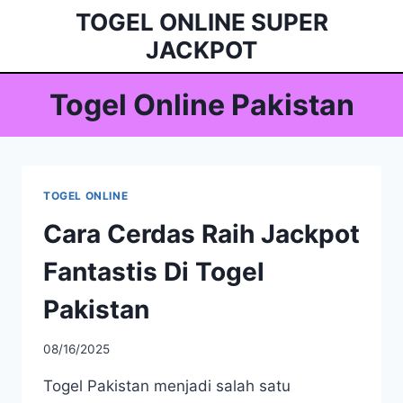
Skip
TOGEL ONLINE SUPER
to
JACKPOT
content
Togel Online Pakistan
TOGEL ONLINE
Cara Cerdas Raih Jackpot
Fantastis Di Togel
Pakistan
08/16/2025
Togel Pakistan menjadi salah satu