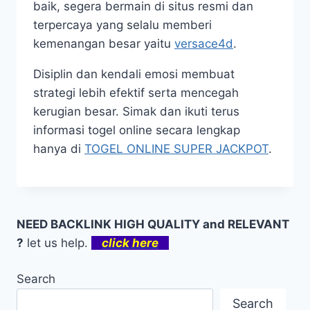
baik, segera bermain di situs resmi dan
terpercaya yang selalu memberi
kemenangan besar yaitu
versace4d
.
Disiplin dan kendali emosi membuat
strategi lebih efektif serta mencegah
kerugian besar. Simak dan ikuti terus
informasi togel online secara lengkap
hanya di
TOGEL ONLINE SUPER JACKPOT
.
NEED BACKLINK HIGH QUALITY and RELEVANT
?
let us help.
click here
Search
Search