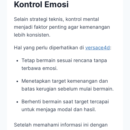
Kontrol Emosi
Selain strategi teknis, kontrol mental
menjadi faktor penting agar kemenangan
lebih konsisten.
Hal yang perlu diperhatikan di
versace4d
:
Tetap bermain sesuai rencana tanpa
terbawa emosi.
Menetapkan target kemenangan dan
batas kerugian sebelum mulai bermain.
Berhenti bermain saat target tercapai
untuk menjaga modal dan hasil.
Setelah memahami informasi ini dengan