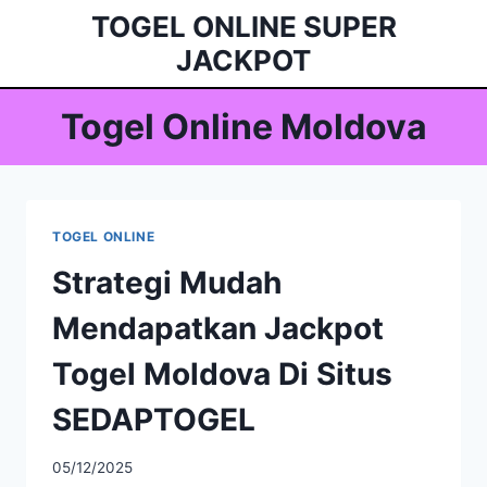
Skip
TOGEL ONLINE SUPER
to
JACKPOT
content
Togel Online Moldova
TOGEL ONLINE
Strategi Mudah
Mendapatkan Jackpot
Togel Moldova Di Situs
SEDAPTOGEL
05/12/2025