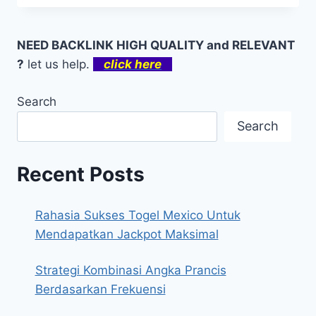
NEED BACKLINK HIGH QUALITY and RELEVANT
?
let us help.
click here
Search
Search
Recent Posts
Rahasia Sukses Togel Mexico Untuk
Mendapatkan Jackpot Maksimal
Strategi Kombinasi Angka Prancis
Berdasarkan Frekuensi