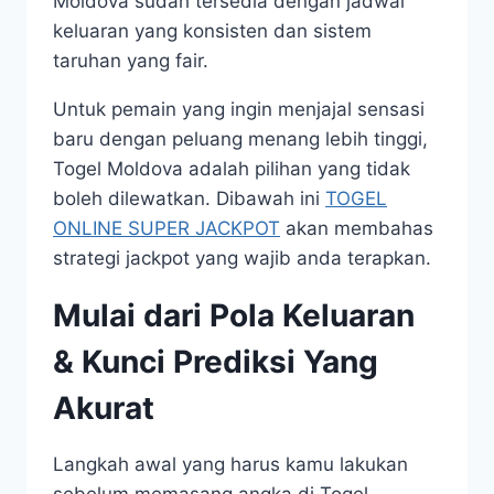
Moldova sudah tersedia dengan jadwal
keluaran yang konsisten dan sistem
taruhan yang fair.
Untuk pemain yang ingin menjajal sensasi
baru dengan peluang menang lebih tinggi,
Togel Moldova adalah pilihan yang tidak
boleh dilewatkan. Dibawah ini
TOGEL
ONLINE SUPER JACKPOT
akan membahas
strategi jackpot yang wajib anda terapkan.
Mulai dari Pola Keluaran
& Kunci Prediksi Yang
Akurat
Langkah awal yang harus kamu lakukan