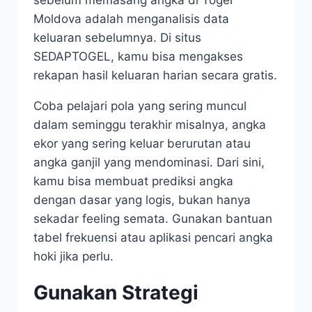
sebelum memasang angka di Togel
Moldova adalah menganalisis data
keluaran sebelumnya. Di situs
SEDAPTOGEL, kamu bisa mengakses
rekapan hasil keluaran harian secara gratis.
Coba pelajari pola yang sering muncul
dalam seminggu terakhir misalnya, angka
ekor yang sering keluar berurutan atau
angka ganjil yang mendominasi. Dari sini,
kamu bisa membuat prediksi angka
dengan dasar yang logis, bukan hanya
sekadar feeling semata. Gunakan bantuan
tabel frekuensi atau aplikasi pencari angka
hoki jika perlu.
Gunakan Strategi