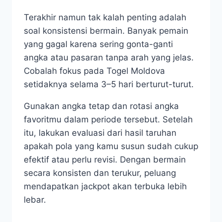
Terakhir namun tak kalah penting adalah
soal konsistensi bermain. Banyak pemain
yang gagal karena sering gonta-ganti
angka atau pasaran tanpa arah yang jelas.
Cobalah fokus pada Togel Moldova
setidaknya selama 3–5 hari berturut-turut.
Gunakan angka tetap dan rotasi angka
favoritmu dalam periode tersebut. Setelah
itu, lakukan evaluasi dari hasil taruhan
apakah pola yang kamu susun sudah cukup
efektif atau perlu revisi. Dengan bermain
secara konsisten dan terukur, peluang
mendapatkan jackpot akan terbuka lebih
lebar.