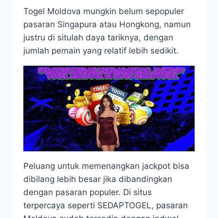
Togel Moldova mungkin belum sepopuler
pasaran Singapura atau Hongkong, namun
justru di situlah daya tariknya, dengan
jumlah pemain yang relatif lebih sedikit.
Peluang untuk memenangkan jackpot bisa
dibilang lebih besar jika dibandingkan
dengan pasaran populer. Di situs
terpercaya seperti SEDAPTOGEL, pasaran