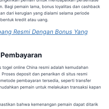
n. Bagi pemain lama, bonus loyalitas dan cashback
ian dari kerugian yang dialami selama periode
bentuk kredit atau uang.
epang Resmi Dengan Bonus Yang
 Pembayaran
s togel online China resmi adalah kemudahan
Proses deposit dan penarikan di situs resmi
metode pembayaran tersedia, seperti transfer
emudahkan pemain untuk melakukan transaksi kapan
emastikan bahwa kemenangan pemain dapat ditarik