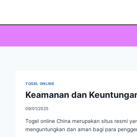
Skip
to
content
TOGEL ONLINE
Keamanan dan Keuntungan 
09/01/2025
Togel online China merupakan situs resmi 
menguntungkan dan aman bagi para pengge