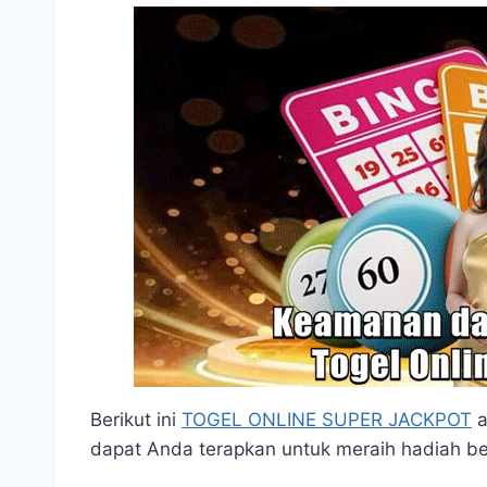
Berikut ini
TOGEL ONLINE SUPER JACKPOT
a
dapat Anda terapkan untuk meraih hadiah bes