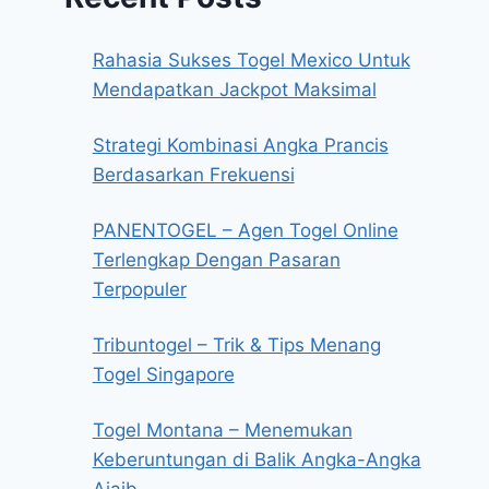
Rahasia Sukses Togel Mexico Untuk
Mendapatkan Jackpot Maksimal
Strategi Kombinasi Angka Prancis
Berdasarkan Frekuensi
PANENTOGEL – Agen Togel Online
Terlengkap Dengan Pasaran
Terpopuler
Tribuntogel – Trik & Tips Menang
Togel Singapore
Togel Montana – Menemukan
Keberuntungan di Balik Angka-Angka
Ajaib