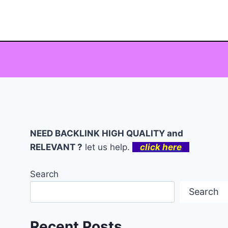
NEED BACKLINK HIGH QUALITY and
RELEVANT ?
let us help.
click here
Search
Search
Recent Posts