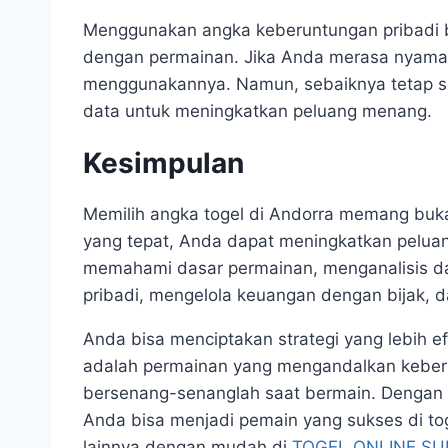
Menggunakan angka keberuntungan pribadi b
dengan permainan. Jika Anda merasa nyaman
menggunakannya. Namun, sebaiknya tetap se
data untuk meningkatkan peluang menang.
Kesimpulan
Memilih angka togel di Andorra memang buk
yang tepat, Anda dapat meningkatkan pelu
memahami dasar permainan, menganalisis da
pribadi, mengelola keuangan dengan bijak, 
Anda bisa menciptakan strategi yang lebih e
adalah permainan yang mengandalkan keberu
bersenang-senanglah saat bermain. Dengan 
Anda bisa menjadi pemain yang sukses di tog
lainnya dengan mudah di
TOGEL ONLINE SU