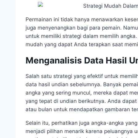
Permainan ini tidak hanya menawarkan kes
juga menyenangkan bagi para pemain. Namu
untuk memiliki strategi dalam memilih angka.
mudah yang dapat Anda terapkan saat memili
Menganalisis Data Hasil 
Salah satu strategi yang efektif untuk memil
data hasil undian sebelumnya. Banyak pema
angka yang sering muncul, mereka dapat me
yang tepat di undian berikutnya. Anda dapa
atau bulan untuk mendapatkan gambaran ten
Selain itu, perhatikan juga angka-angka yan
menjadi pilihan menarik karena peluangnya u