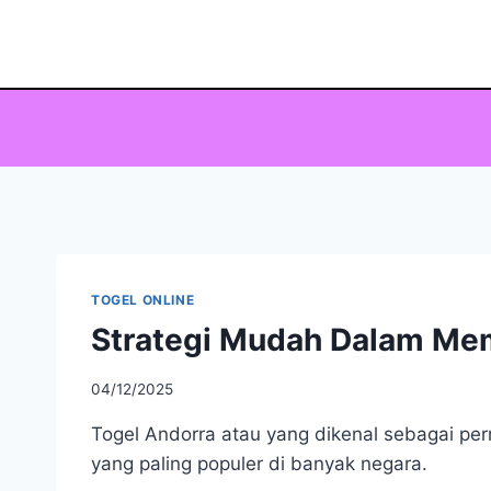
Skip
to
content
TOGEL ONLINE
Strategi Mudah Dalam Mem
04/12/2025
Togel Andorra atau yang dikenal sebagai per
yang paling populer di banyak negara.