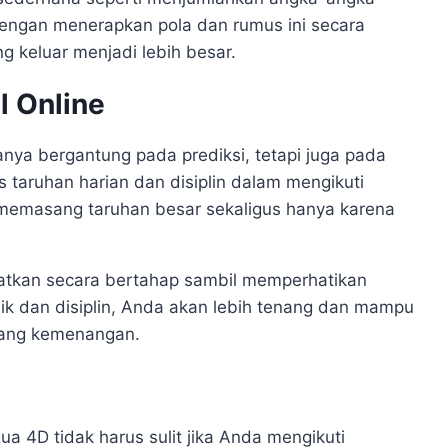
engan menerapkan pola dan rumus ini secara
 keluar menjadi lebih besar.
l Online
anya bergantung pada prediksi, tetapi juga pada
 taruhan harian dan disiplin dalam mengikuti
 memasang taruhan besar sekaligus hanya karena
gkatkan secara bertahap sambil memperhatikan
ik dan disiplin, Anda akan lebih tenang dan mampu
uang kemenangan.
a 4D tidak harus sulit jika Anda mengikuti