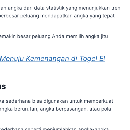
dan angka dari data statistik yang menunjukkan tren
mperbesar peluang mendapatkan angka yang tepat
emakin besar peluang Anda memilih angka jitu
 Menuju Kemenangan di Togel El
us
ika sederhana bisa digunakan untuk memperkuat
angka berurutan, angka berpasangan, atau pola
sederhana seperti menjumlahkan angka-angka