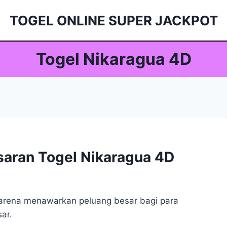
TOGEL ONLINE SUPER JACKPOT
Togel Nikaragua 4D
aran Togel Nikaragua 4D
karena menawarkan peluang besar bagi para
ar.