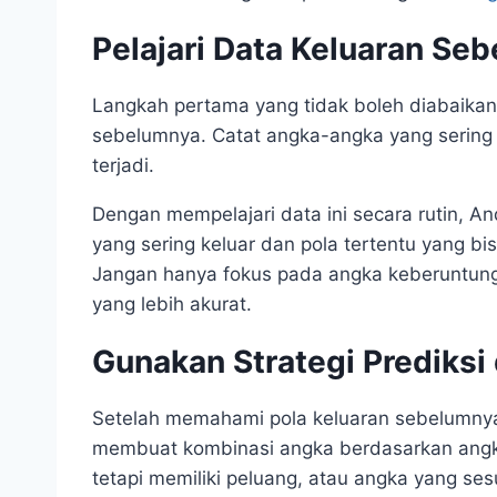
Pelajari Data Keluaran Se
Langkah pertama yang tidak boleh diabaika
sebelumnya. Catat angka-angka yang sering 
terjadi.
Dengan mempelajari data ini secara rutin, 
yang sering keluar dan pola tertentu yang bis
Jangan hanya fokus pada angka keberuntunga
yang lebih akurat.
Gunakan Strategi Prediks
Setelah memahami pola keluaran sebelumnya,
membuat kombinasi angka berdasarkan angka
tetapi memiliki peluang, atau angka yang sesu