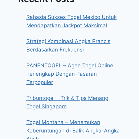
Rahasia Sukses Togel Mexico Untuk
Mendapatkan Jackpot Maksimal
Strategi Kombinasi Angka Prancis
Berdasarkan Frekuensi
PANENTOGEL – Agen Togel Online
Terlengkap Dengan Pasaran
Terpopuler
Tribuntogel – Trik & Tips Menang
Togel Singapore
Togel Montana – Menemukan
Keberuntungan di Balik Angka-Angka
Ajaib