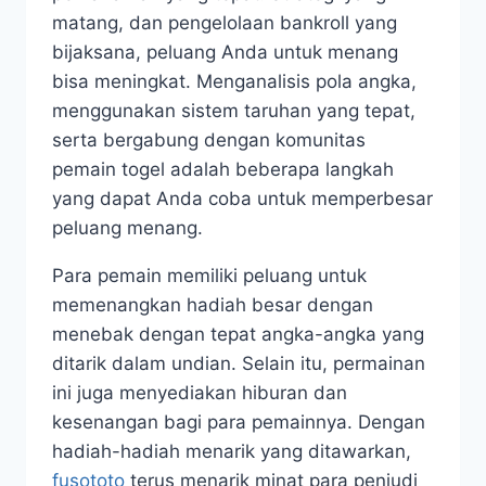
matang, dan pengelolaan bankroll yang
bijaksana, peluang Anda untuk menang
bisa meningkat. Menganalisis pola angka,
menggunakan sistem taruhan yang tepat,
serta bergabung dengan komunitas
pemain togel adalah beberapa langkah
yang dapat Anda coba untuk memperbesar
peluang menang.
Para pemain memiliki peluang untuk
memenangkan hadiah besar dengan
menebak dengan tepat angka-angka yang
ditarik dalam undian. Selain itu, permainan
ini juga menyediakan hiburan dan
kesenangan bagi para pemainnya. Dengan
hadiah-hadiah menarik yang ditawarkan,
fusototo
terus menarik minat para penjudi