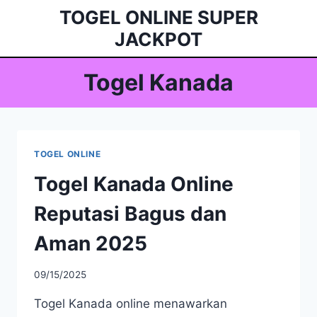
Skip
TOGEL ONLINE SUPER
to
JACKPOT
content
Togel Kanada
TOGEL ONLINE
Togel Kanada Online
Reputasi Bagus dan
Aman 2025
09/15/2025
Togel Kanada online menawarkan