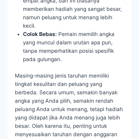
empat angka, dan ini biasanya
memberikan hadiah yang sangat besar,
namun peluang untuk menang lebih
kecil.
Colok Bebas:
Pemain memilih angka
yang muncul dalam urutan apa pun,
tanpa memperhatikan posisi spesifik
pada gulungan.
Masing-masing jenis taruhan memiliki
tingkat kesulitan dan peluang yang
berbeda. Secara umum, semakin banyak
angka yang Anda pilih, semakin rendah
peluang Anda untuk menang, tetapi hadiah
yang didapat jika Anda menang juga lebih
besar. Oleh karena itu, penting untuk
menyesuaikan taruhan dengan anggaran