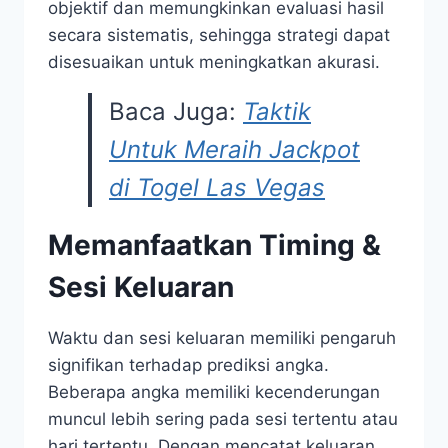
objektif dan memungkinkan evaluasi hasil
secara sistematis, sehingga strategi dapat
disesuaikan untuk meningkatkan akurasi.
Baca Juga:
Taktik
Untuk Meraih Jackpot
di Togel Las Vegas
Memanfaatkan Timing &
Sesi Keluaran
Waktu dan sesi keluaran memiliki pengaruh
signifikan terhadap prediksi angka.
Beberapa angka memiliki kecenderungan
muncul lebih sering pada sesi tertentu atau
hari tertentu. Dengan mencatat keluaran