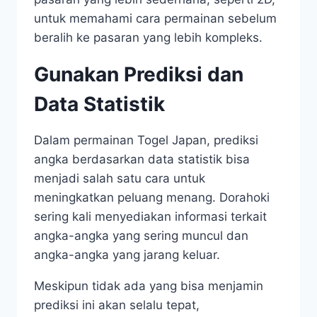
untuk memahami cara permainan sebelum
beralih ke pasaran yang lebih kompleks.
Gunakan Prediksi dan
Data Statistik
Dalam permainan Togel Japan, prediksi
angka berdasarkan data statistik bisa
menjadi salah satu cara untuk
meningkatkan peluang menang. Dorahoki
sering kali menyediakan informasi terkait
angka-angka yang sering muncul dan
angka-angka yang jarang keluar.
Meskipun tidak ada yang bisa menjamin
prediksi ini akan selalu tepat,