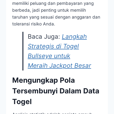
memiliki peluang dan pembayaran yang
berbeda, jadi penting untuk memilih
taruhan yang sesuai dengan anggaran dan
toleransi risiko Anda.
Baca Juga:
Langkah
Strategis di Togel
Bullseye untuk
Meraih Jackpot Besar
Mengungkap Pola
Tersembunyi Dalam Data
Togel