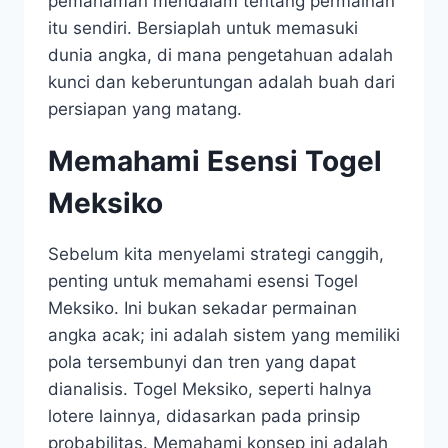
pemahaman mendalam tentang permainan
itu sendiri. Bersiaplah untuk memasuki
dunia angka, di mana pengetahuan adalah
kunci dan keberuntungan adalah buah dari
persiapan yang matang.
Memahami Esensi Togel
Meksiko
Sebelum kita menyelami strategi canggih,
penting untuk memahami esensi Togel
Meksiko. Ini bukan sekadar permainan
angka acak; ini adalah sistem yang memiliki
pola tersembunyi dan tren yang dapat
dianalisis. Togel Meksiko, seperti halnya
lotere lainnya, didasarkan pada prinsip
probabilitas. Memahami konsep ini adalah