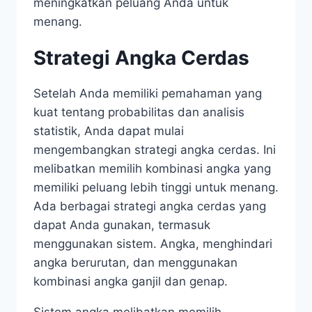
meningkatkan peluang Anda untuk
menang.
Strategi Angka Cerdas
Setelah Anda memiliki pemahaman yang
kuat tentang probabilitas dan analisis
statistik, Anda dapat mulai
mengembangkan strategi angka cerdas. Ini
melibatkan memilih kombinasi angka yang
memiliki peluang lebih tinggi untuk menang.
Ada berbagai strategi angka cerdas yang
dapat Anda gunakan, termasuk
menggunakan sistem. Angka, menghindari
angka berurutan, dan menggunakan
kombinasi angka ganjil dan genap.