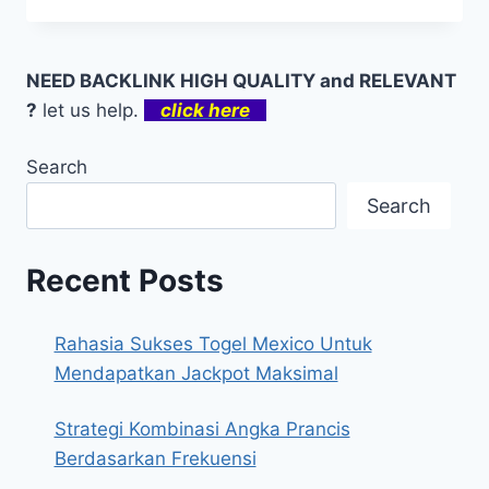
NEED BACKLINK HIGH QUALITY and RELEVANT
?
let us help.
click here
Search
Search
Recent Posts
Rahasia Sukses Togel Mexico Untuk
Mendapatkan Jackpot Maksimal
Strategi Kombinasi Angka Prancis
Berdasarkan Frekuensi