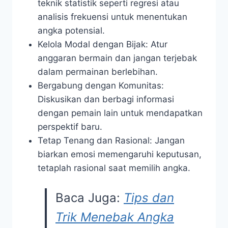
teknik statistik seperti regresi atau
analisis frekuensi untuk menentukan
angka potensial.
Kelola Modal dengan Bijak: Atur
anggaran bermain dan jangan terjebak
dalam permainan berlebihan.
Bergabung dengan Komunitas:
Diskusikan dan berbagi informasi
dengan pemain lain untuk mendapatkan
perspektif baru.
Tetap Tenang dan Rasional: Jangan
biarkan emosi memengaruhi keputusan,
tetaplah rasional saat memilih angka.
Baca Juga:
Tips dan
Trik Menebak Angka