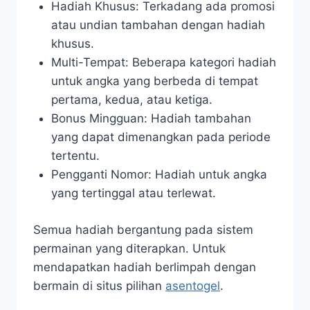
Hadiah Khusus: Terkadang ada promosi
atau undian tambahan dengan hadiah
khusus.
Multi-Tempat: Beberapa kategori hadiah
untuk angka yang berbeda di tempat
pertama, kedua, atau ketiga.
Bonus Mingguan: Hadiah tambahan
yang dapat dimenangkan pada periode
tertentu.
Pengganti Nomor: Hadiah untuk angka
yang tertinggal atau terlewat.
Semua hadiah bergantung pada sistem
permainan yang diterapkan. Untuk
mendapatkan hadiah berlimpah dengan
bermain di situs pilihan
asentogel
.