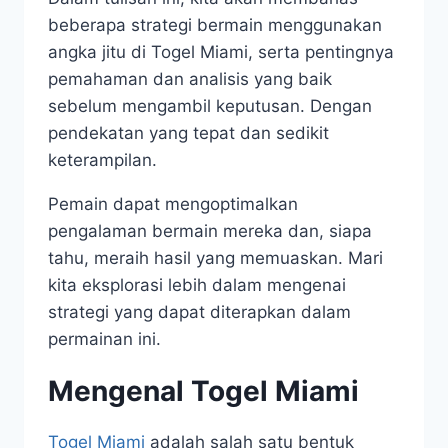
beberapa strategi bermain menggunakan
angka jitu di Togel Miami, serta pentingnya
pemahaman dan analisis yang baik
sebelum mengambil keputusan. Dengan
pendekatan yang tepat dan sedikit
keterampilan.
Pemain dapat mengoptimalkan
pengalaman bermain mereka dan, siapa
tahu, meraih hasil yang memuaskan. Mari
kita eksplorasi lebih dalam mengenai
strategi yang dapat diterapkan dalam
permainan ini.
Mengenal Togel Miami
Togel Miami
adalah salah satu bentuk