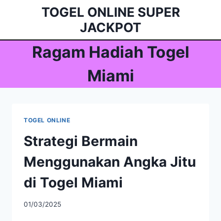
Skip
TOGEL ONLINE SUPER
to
JACKPOT
content
Ragam Hadiah Togel
Miami
TOGEL ONLINE
Strategi Bermain
Menggunakan Angka Jitu
di Togel Miami
01/03/2025