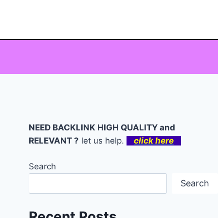
NEED BACKLINK HIGH QUALITY and
RELEVANT ?
let us help.
click here
Search
Search
Recent Posts