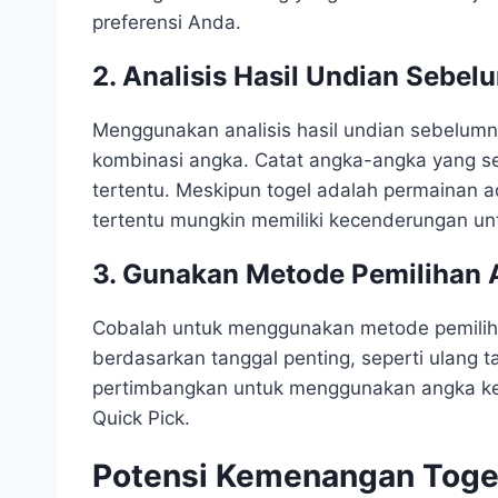
preferensi Anda.
2. Analisis Hasil Undian Sebe
Menggunakan analisis hasil undian sebelu
kombinasi angka. Catat angka-angka yang ser
tertentu. Meskipun togel adalah permainan
tertentu mungkin memiliki kecenderungan unt
3. Gunakan Metode Pemilihan
Cobalah untuk menggunakan metode pemilih
berdasarkan tanggal penting, seperti ulang ta
pertimbangkan untuk menggunakan angka keb
Quick Pick.
Potensi Kemenangan Toge