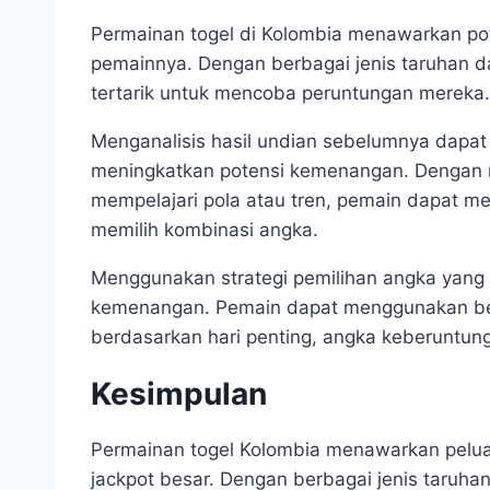
Permainan togel di Kolombia menawarkan po
pemainnya. Dengan berbagai jenis taruhan d
tertarik untuk mencoba peruntungan mereka.
Menganalisis hasil undian sebelumnya dap
meningkatkan potensi kemenangan. Dengan 
mempelajari pola atau tren, pemain dapat m
memilih kombinasi angka.
Menggunakan strategi pemilihan angka yang 
kemenangan. Pemain dapat menggunakan ber
berdasarkan hari penting, angka keberuntu
Kesimpulan
Permainan togel Kolombia menawarkan pelua
jackpot besar. Dengan berbagai jenis taruhan