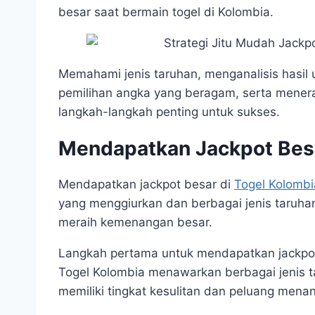
besar saat bermain togel di Kolombia.
Memahami jenis taruhan, menganalisis hasi
pemilihan angka yang beragam, serta mene
langkah-langkah penting untuk sukses.
Mendapatkan Jackpot Besa
Mendapatkan jackpot besar di
Togel Kolombi
yang menggiurkan dan berbagai jenis taruha
meraih kemenangan besar.
Langkah pertama untuk mendapatkan jackpot 
Togel Kolombia menawarkan berbagai jenis ta
memiliki tingkat kesulitan dan peluang mena