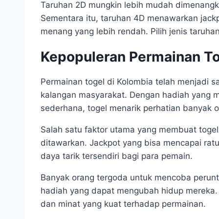
Taruhan 2D mungkin lebih mudah dimenangkan
Sementara itu, taruhan 4D menawarkan jackp
menang yang lebih rendah. Pilih jenis taruh
Kepopuleran Permainan To
Permainan togel di Kolombia telah menjadi s
kalangan masyarakat. Dengan hadiah yang me
sederhana, togel menarik perhatian banyak o
Salah satu faktor utama yang membuat togel
ditawarkan. Jackpot yang bisa mencapai ratu
daya tarik tersendiri bagi para pemain.
Banyak orang tergoda untuk mencoba peru
hadiah yang dapat mengubah hidup mereka. 
dan minat yang kuat terhadap permainan.