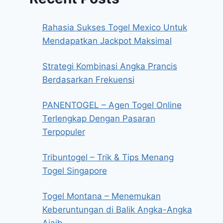
Rahasia Sukses Togel Mexico Untuk
Mendapatkan Jackpot Maksimal
Strategi Kombinasi Angka Prancis
Berdasarkan Frekuensi
PANENTOGEL – Agen Togel Online
Terlengkap Dengan Pasaran
Terpopuler
Tribuntogel – Trik & Tips Menang
Togel Singapore
Togel Montana – Menemukan
Keberuntungan di Balik Angka-Angka
Ajaib