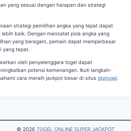
ruhan yang sesuai dengan harapan dan strategi
naan strategi pemilihan angka yang tepat dapat
ebih baik. Dengan mencatat pola angka yang
lihan yang beragam, pemain dapat memperbesar
 yang tepat.
arkan oleh penyelenggara togel dapat
ngkatkan potensi kemenangan. Ikuti langkah-
hami cara meraih jackpot besar di situs
gtatogel
.
© 2026
TOGEL ONLINE SUPER JACKPOT