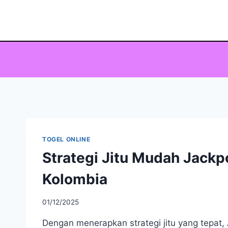
Skip
to
content
TOGEL ONLINE
Strategi Jitu Mudah Jackp
Kolombia
01/12/2025
Dengan menerapkan strategi jitu yang tepat