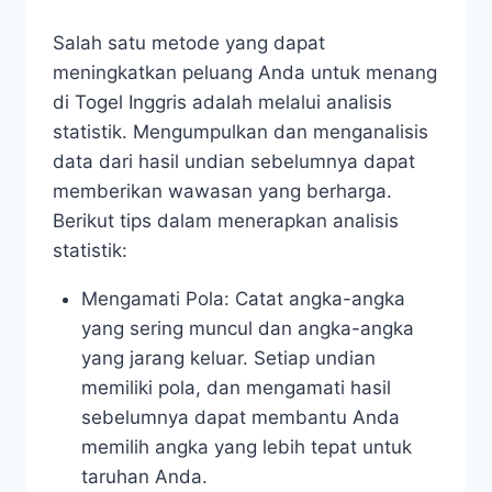
Salah satu metode yang dapat
meningkatkan peluang Anda untuk menang
di Togel Inggris adalah melalui analisis
statistik. Mengumpulkan dan menganalisis
data dari hasil undian sebelumnya dapat
memberikan wawasan yang berharga.
Berikut tips dalam menerapkan analisis
statistik:
Mengamati Pola: Catat angka-angka
yang sering muncul dan angka-angka
yang jarang keluar. Setiap undian
memiliki pola, dan mengamati hasil
sebelumnya dapat membantu Anda
memilih angka yang lebih tepat untuk
taruhan Anda.