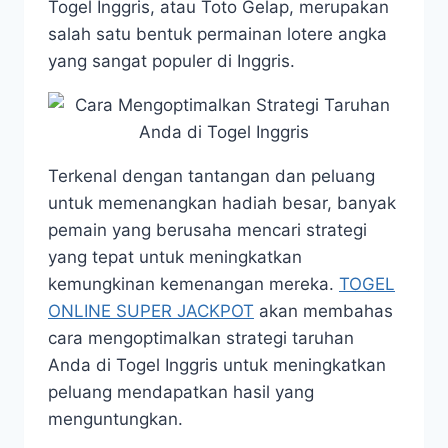
Togel Inggris, atau Toto Gelap, merupakan
salah satu bentuk permainan lotere angka
yang sangat populer di Inggris.
Terkenal dengan tantangan dan peluang
untuk memenangkan hadiah besar, banyak
pemain yang berusaha mencari strategi
yang tepat untuk meningkatkan
kemungkinan kemenangan mereka.
TOGEL
ONLINE SUPER JACKPOT
akan membahas
cara mengoptimalkan strategi taruhan
Anda di Togel Inggris untuk meningkatkan
peluang mendapatkan hasil yang
menguntungkan.