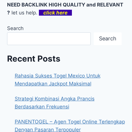
NEED BACKLINK HIGH QUALITY and RELEVANT
?
let us help.
click here
Search
Search
Recent Posts
Rahasia Sukses Togel Mexico Untuk
Mendapatkan Jackpot Maksimal
Strategi Kombinasi Angka Prancis
Berdasarkan Frekuensi
PANENTOGEL – Agen Togel Online Terlengkap
Dengan Pasaran Terpopuler