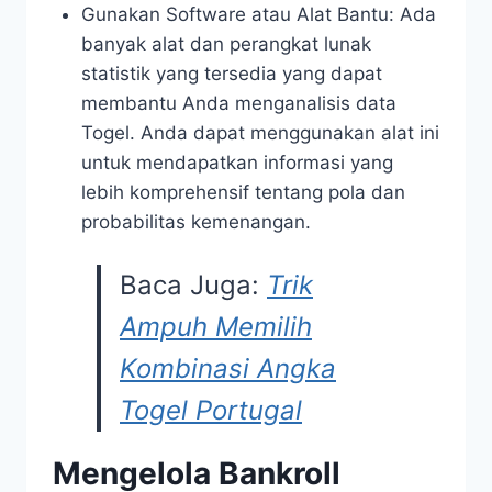
Gunakan Software atau Alat Bantu: Ada
banyak alat dan perangkat lunak
statistik yang tersedia yang dapat
membantu Anda menganalisis data
Togel. Anda dapat menggunakan alat ini
untuk mendapatkan informasi yang
lebih komprehensif tentang pola dan
probabilitas kemenangan.
Baca Juga:
Trik
Ampuh Memilih
Kombinasi Angka
Togel Portugal
Mengelola Bankroll