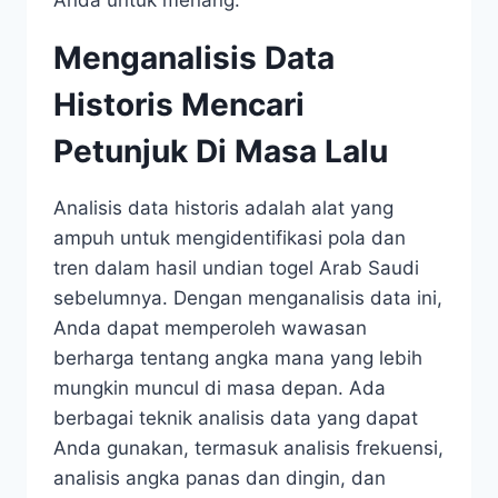
Anda untuk menang.
Menganalisis Data
Historis Mencari
Petunjuk Di Masa Lalu
Analisis data historis adalah alat yang
ampuh untuk mengidentifikasi pola dan
tren dalam hasil undian togel Arab Saudi
sebelumnya. Dengan menganalisis data ini,
Anda dapat memperoleh wawasan
berharga tentang angka mana yang lebih
mungkin muncul di masa depan. Ada
berbagai teknik analisis data yang dapat
Anda gunakan, termasuk analisis frekuensi,
analisis angka panas dan dingin, dan