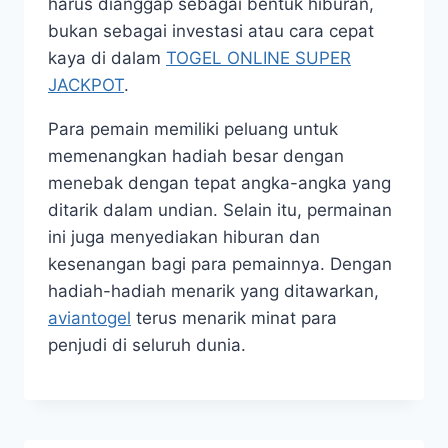
harus dianggap sebagai bentuk hiburan,
bukan sebagai investasi atau cara cepat
kaya di dalam
TOGEL ONLINE SUPER
JACKPOT
.
Para pemain memiliki peluang untuk
memenangkan hadiah besar dengan
menebak dengan tepat angka-angka yang
ditarik dalam undian. Selain itu, permainan
ini juga menyediakan hiburan dan
kesenangan bagi para pemainnya. Dengan
hadiah-hadiah menarik yang ditawarkan,
aviantogel
terus menarik minat para
penjudi di seluruh dunia.