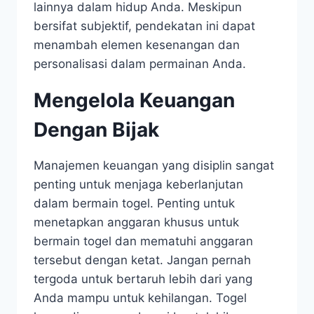
lainnya dalam hidup Anda. Meskipun
bersifat subjektif, pendekatan ini dapat
menambah elemen kesenangan dan
personalisasi dalam permainan Anda.
Mengelola Keuangan
Dengan Bijak
Manajemen keuangan yang disiplin sangat
penting untuk menjaga keberlanjutan
dalam bermain togel. Penting untuk
menetapkan anggaran khusus untuk
bermain togel dan mematuhi anggaran
tersebut dengan ketat. Jangan pernah
tergoda untuk bertaruh lebih dari yang
Anda mampu untuk kehilangan. Togel