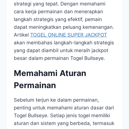
strategi yang tepat. Dengan memahami
cara kerja permainan dan menerapkan
langkah strategis yang efektif, pemain
dapat meningkatkan peluang kemenangan.
Artikel
TOGEL ONLINE SUPER JACKPOT
akan membahas langkah-langkah strategis
yang dapat diambil untuk meraih jackpot
besar dalam permainan Togel Bullseye.
Memahami Aturan
Permainan
Sebelum terjun ke dalam permainan,
penting untuk memahami aturan dasar dari
Togel Bullseye. Setiap jenis togel memiliki
aturan dan sistem yang berbeda, termasuk