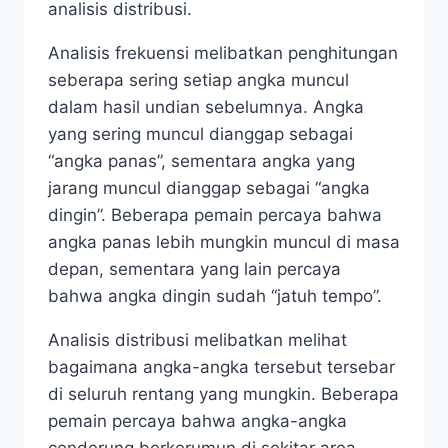
analisis distribusi.
Analisis frekuensi melibatkan penghitungan
seberapa sering setiap angka muncul
dalam hasil undian sebelumnya. Angka
yang sering muncul dianggap sebagai
“angka panas”, sementara angka yang
jarang muncul dianggap sebagai “angka
dingin”. Beberapa pemain percaya bahwa
angka panas lebih mungkin muncul di masa
depan, sementara yang lain percaya
bahwa angka dingin sudah “jatuh tempo”.
Analisis distribusi melibatkan melihat
bagaimana angka-angka tersebut tersebar
di seluruh rentang yang mungkin. Beberapa
pemain percaya bahwa angka-angka