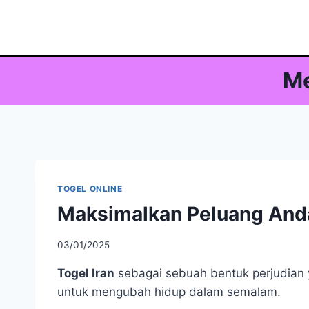
Skip
to
content
Me
TOGEL ONLINE
Maksimalkan Peluang Anda 
03/01/2025
Togel Iran
sebagai sebuah bentuk perjudian
untuk mengubah hidup dalam semalam.