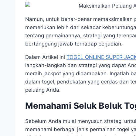
Namun, untuk benar-benar memaksimalkan pel
memerlukan lebih dari sekadar keberuntu
tentang permainannya, strategi yang terenc
bertanggung jawab terhadap perjudian.
Dalam Artikel ini
TOGEL ONLINE SUPER JAC
langkah-langkah dan strategi yang dapat A
meraih jackpot yang didambakan. Ingatlah 
dalam togel, pendekatan yang cerdas dan ter
peluang Anda.
Memahami Seluk Beluk Tog
Sebelum Anda mulai menyusun strategi untuk
memahami berbagai jenis permainan togel yan