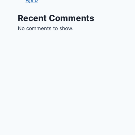
Recent Comments
No comments to show.