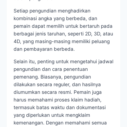
Setiap pengundian menghadirkan
kombinasi angka yang berbeda, dan
pemain dapat memilih untuk bertaruh pada
berbagai jenis taruhan, seperti 2D, 3D, atau
4D, yang masing-masing memiliki peluang
dan pembayaran berbeda.
Selain itu, penting untuk mengetahui jadwal
pengundian dan cara penentuan
pemenang. Biasanya, pengundian
dilakukan secara reguler, dan hasilnya
diumumkan secara resmi. Pemain juga
harus memahami proses klaim hadiah,
termasuk batas waktu dan dokumentasi
yang diperlukan untuk mengklaim
kemenangan. Dengan memahami semua