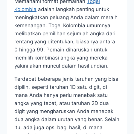
Memahami format permainan
Togel
Kolombia
adalah langkah penting untuk
meningkatkan peluang Anda dalam meraih
kemenangan. Togel Kolombia umumnya
melibatkan pemilihan sejumlah angka dari
rentang yang ditentukan, biasanya antara
0 hingga 99. Pemain diharuskan untuk
memilih kombinasi angka yang mereka
yakini akan muncul dalam hasil undian.
Terdapat beberapa jenis taruhan yang bisa
dipilih, seperti taruhan 1D satu digit, di
mana Anda hanya perlu menebak satu
angka yang tepat, atau taruhan 2D dua
digit yang mengharuskan Anda menebak
dua angka dalam urutan yang benar. Selain
itu, ada juga opsi bagi hasil, di mana