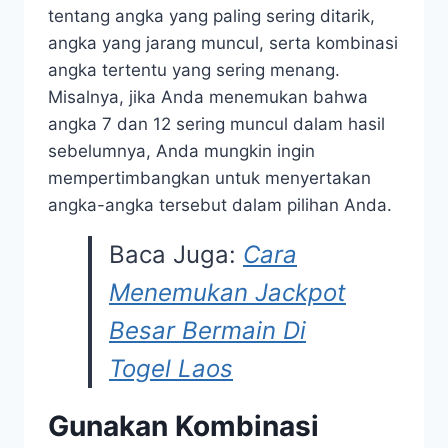
tentang angka yang paling sering ditarik,
angka yang jarang muncul, serta kombinasi
angka tertentu yang sering menang.
Misalnya, jika Anda menemukan bahwa
angka 7 dan 12 sering muncul dalam hasil
sebelumnya, Anda mungkin ingin
mempertimbangkan untuk menyertakan
angka-angka tersebut dalam pilihan Anda.
Baca Juga:
Cara
Menemukan Jackpot
Besar Bermain Di
Togel Laos
Gunakan Kombinasi