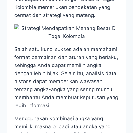
Kolombia memerlukan pendekatan yang
cermat dan strategi yang matang.
Salah satu kunci sukses adalah memahami
format permainan dan aturan yang berlaku,
sehingga Anda dapat memilih angka
dengan lebih bijak. Selain itu, analisis data
historis dapat memberikan wawasan
tentang angka-angka yang sering muncul,
membantu Anda membuat keputusan yang
lebih informasi.
Menggunakan kombinasi angka yang
memiliki makna pribadi atau angka yang