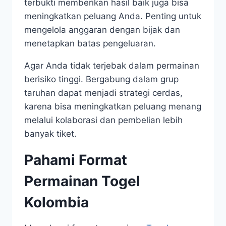
terbukti memberikan hasil baik juga bisa
meningkatkan peluang Anda. Penting untuk
mengelola anggaran dengan bijak dan
menetapkan batas pengeluaran.
Agar Anda tidak terjebak dalam permainan
berisiko tinggi. Bergabung dalam grup
taruhan dapat menjadi strategi cerdas,
karena bisa meningkatkan peluang menang
melalui kolaborasi dan pembelian lebih
banyak tiket.
Pahami Format
Permainan Togel
Kolombia