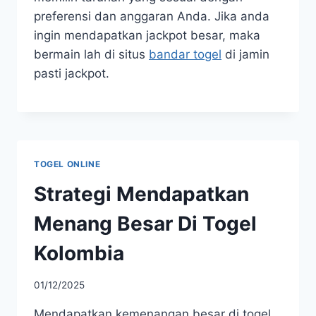
preferensi dan anggaran Anda. Jika anda
ingin mendapatkan jackpot besar, maka
bermain lah di situs
bandar togel
di jamin
pasti jackpot.
TOGEL ONLINE
Strategi Mendapatkan
Menang Besar Di Togel
Kolombia
01/12/2025
Mendapatkan kemenangan besar di togel