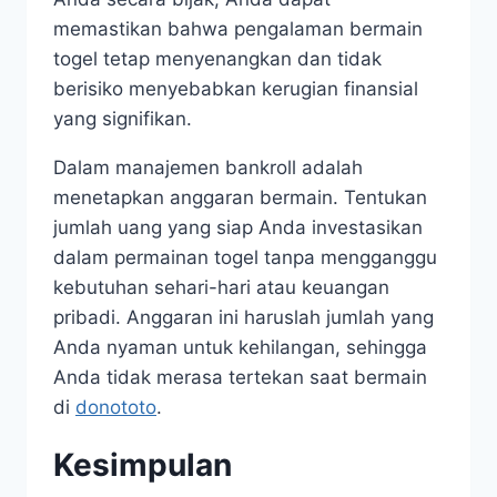
memastikan bahwa pengalaman bermain
togel tetap menyenangkan dan tidak
berisiko menyebabkan kerugian finansial
yang signifikan.
Dalam manajemen bankroll adalah
menetapkan anggaran bermain. Tentukan
jumlah uang yang siap Anda investasikan
dalam permainan togel tanpa mengganggu
kebutuhan sehari-hari atau keuangan
pribadi. Anggaran ini haruslah jumlah yang
Anda nyaman untuk kehilangan, sehingga
Anda tidak merasa tertekan saat bermain
di
donototo
.
Kesimpulan