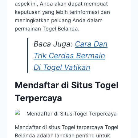
aspek ini, Anda akan dapat membuat
keputusan yang lebih terinformasi dan
meningkatkan peluang Anda dalam
permainan Togel Belanda.
Baca Juga:
Cara Dan
Trik Cerdas Bermain
Di Togel Vatikan
Mendaftar di Situs Togel
Terpercaya
Mendaftar di situs Togel terpercaya Togel
Belanda adalah langkah penting untuk