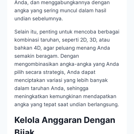
Anda, dan menggabungkannya dengan
angka yang sering muncul dalam hasil
undian sebelumnya.
Selain itu, penting untuk mencoba berbagai
kombinasi taruhan, seperti 2D, 3D, atau
bahkan 4D, agar peluang menang Anda
semakin beragam. Dengan
mengombinasikan angka-angka yang Anda
pilih secara strategis, Anda dapat
menciptakan variasi yang lebih banyak
dalam taruhan Anda, sehingga
meningkatkan kemungkinan mendapatkan
angka yang tepat saat undian berlangsung.
Kelola Anggaran Dengan
Bijak