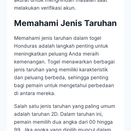
akurat untuk menghindari masalah saat
melakukan verifikasi akun.
Memahami Jenis Taruhan
Memahami jenis taruhan dalam togel
Honduras adalah langkah penting untuk
meningkatkan peluang Anda meraih
kemenangan. Togel menawarkan berbagai
jenis taruhan yang memiliki karakteristik
dan peluang berbeda, sehingga penting
bagi pemain untuk mengetahui perbedaan
di antara mereka.
Salah satu jenis taruhan yang paling umum
adalah taruhan 2D. Dalam taruhan ini,
pemain memilih dua angka dari 00 hingga
99. Jika angka yang dipilih muncul dalam