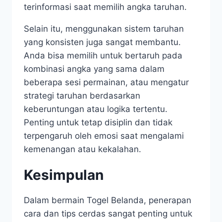
terinformasi saat memilih angka taruhan.
Selain itu, menggunakan sistem taruhan
yang konsisten juga sangat membantu.
Anda bisa memilih untuk bertaruh pada
kombinasi angka yang sama dalam
beberapa sesi permainan, atau mengatur
strategi taruhan berdasarkan
keberuntungan atau logika tertentu.
Penting untuk tetap disiplin dan tidak
terpengaruh oleh emosi saat mengalami
kemenangan atau kekalahan.
Kesimpulan
Dalam bermain Togel Belanda, penerapan
cara dan tips cerdas sangat penting untuk