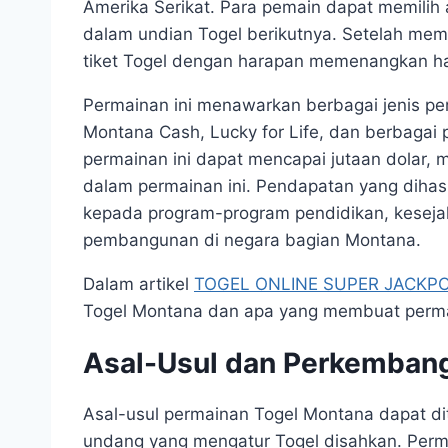
Amerika Serikat. Para pemain dapat memilih 
dalam undian Togel berikutnya. Setelah mem
tiket Togel dengan harapan memenangkan ha
Permainan ini menawarkan berbagai jenis pe
Montana Cash, Lucky for Life, dan berbagai 
permainan ini dapat mencapai jutaan dolar, 
dalam permainan ini. Pendapatan yang diha
kepada program-program pendidikan, keseja
pembangunan di negara bagian Montana.
Dalam artikel
TOGEL ONLINE SUPER JACKP
Togel Montana dan apa yang membuat permai
Asal-Usul dan Perkemban
Asal-usul permainan Togel Montana dapat dit
undang yang mengatur Togel disahkan. Perma