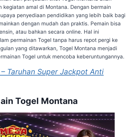
 kegiatan amal di Montana. Dengan bermain
m upaya penyediaan pendidikan yang lebih baik bagi
mainkan dengan mudah dan praktis. Pemain bisa
nsin, atau bahkan secara online. Hal ini
am permainan Togel tanpa harus repot pergi ke
gulan yang ditawarkan, Togel Montana menjadi
permainan Togel untuk mencoba keberuntungannya.
 – Taruhan Super Jackpot Anti
main Togel Montana