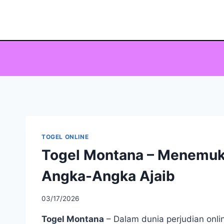
Skip
to
content
TOGEL ONLINE
Togel Montana – Menemuka
Angka-Angka Ajaib
03/17/2026
Togel Montana
– Dalam dunia perjudian onl