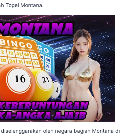
ah Togel Montana.
 diselenggarakan oleh negara bagian Montana di