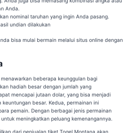
ng. Anda juga bisa memasang kombinasi angka atau
an Anda.
kan nominal taruhan yang ingin Anda pasang.
sil undian dilakukan
nda bisa mulai bermain melalui situs online dengan
a
g menawarkan beberapa keunggulan bagi
an hadiah besar dengan jumlah yang
pat mencapai jutaan dolar, yang bisa menjadi
 keuntungan besar.
Kedua, permainan ini
para pemain. Dengan berbagai jenis permainan
si untuk meningkatkan peluang kemenangannya.
lkan dari penjualan tiket Togel Montana akan