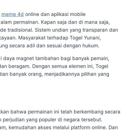
m
meme 4d
online dan aplikasi mobile
alam permainan. Kapan saja dan di mana saja,
 tradisional. Sistem undian yang transparan dan
cayaan. Masyarakat terhadap Togel Yunani,
ng secara adil dan sesuai dengan hukum.
adi daya magnet tambahan bagi banyak pemain,
dan beragam. Dengan semua elemen ini, Togel
ian banyak orang, menjadikannya pilihan yang
kkan bahwa permainan ini telah berkembang secara
k perjudian yang populer di negara tersebut.​
am, kemudahan akses melalui platform online. Dan