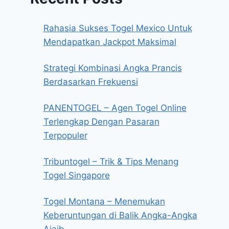
Rahasia Sukses Togel Mexico Untuk
Mendapatkan Jackpot Maksimal
Strategi Kombinasi Angka Prancis
Berdasarkan Frekuensi
PANENTOGEL – Agen Togel Online
Terlengkap Dengan Pasaran
Terpopuler
Tribuntogel – Trik & Tips Menang
Togel Singapore
Togel Montana – Menemukan
Keberuntungan di Balik Angka-Angka
Ajaib