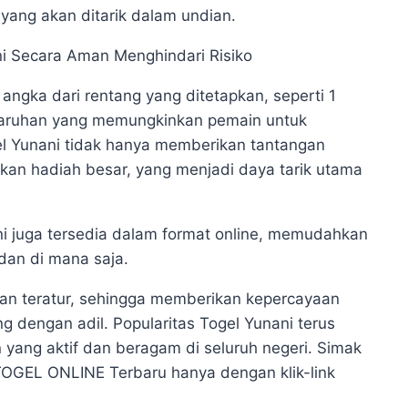
ng akan ditarik dalam undian.​
angka dari rentang yang ditetapkan, seperti 1
taruhan yang memungkinkan pemain untuk
el Yunani tidak hanya memberikan tantangan
kan hadiah besar, yang menjadi daya tarik utama
ni juga tersedia dalam format online, memudahkan
dan di mana saja.
dan teratur, sehingga memberikan kepercayaan
dengan adil. Popularitas Togel Yunani terus
ang aktif dan beragam di seluruh negeri. Simak
g TOGEL ONLINE Terbaru hanya dengan klik-link