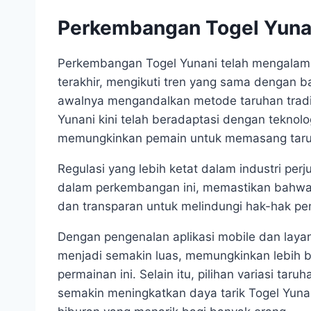
Perkembangan ​Togel Yuna
Perkembangan Togel Yunani telah mengalami 
terakhir, mengikuti tren yang sama dengan ban
awalnya mengandalkan metode taruhan tradisi
Yunani kini telah beradaptasi dengan teknol
memungkinkan pemain untuk memasang tar
Regulasi yang lebih ketat dalam industri per
dalam perkembangan ini, memastikan bahwa s
dan transparan untuk melindungi hak-hak pe
Dengan pengenalan aplikasi mobile dan layan
menjadi semakin luas, memungkinkan lebih b
permainan ini. Selain itu, pilihan variasi ta
semakin meningkatkan daya tarik Togel Yunan