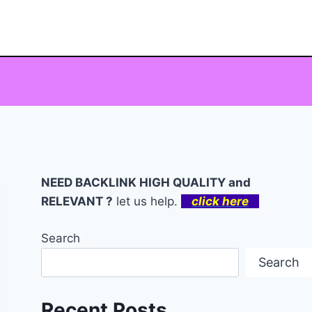
NEED BACKLINK HIGH QUALITY and
RELEVANT ?
let us help.
click here
Search
Search
Recent Posts