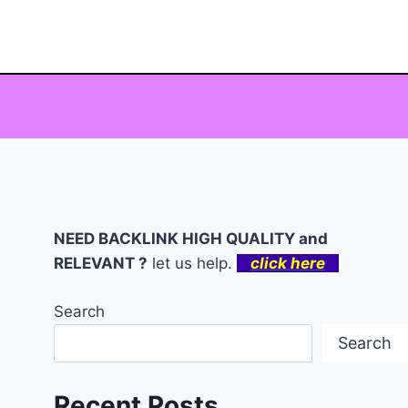
NEED BACKLINK HIGH QUALITY and
RELEVANT ?
let us help.
click here
Search
Search
Recent Posts