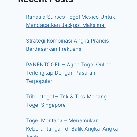
Rahasia Sukses Togel Mexico Untuk
Mendapatkan Jackpot Maksimal
Strategi Kombinasi Angka Prancis
Berdasarkan Frekuensi
PANENTOGEL – Agen Togel Online
Terlengkap Dengan Pasaran
Terpopuler
Tribuntogel – Trik & Tips Menang
Togel Singapore
Togel Montana – Menemukan
Keberuntungan di Balik Angka-Angka
Ajaib