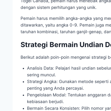
Togel Canada, pemain harus menebak angka 
dengan sistem perhitungan yang unik.
Pemain harus memilih angka-angka yang mer
ditawarkan, yaitu angka 0-9. Pemain juga memi
taruhan kombinasi, taruhan ganjil-genap, dan 
Strategi Bermain Undian 
Berikut adalah poin-poin mengenai strategi 
Analisis Data: Pelajari hasil undian sebe
sering muncul.
Strategi Angka: Gunakan metode seperti 
penting yang Anda percayai.
Pengelolaan Modal: Tentukan anggaran da
kebiasaan berjudi.
Bermain Secara Konsisten: Pilih nomor y