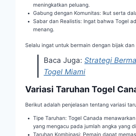
meningkatkan peluang.
Gabung dengan Komunitas: Ikut serta dala
Sabar dan Realistis: Ingat bahwa Togel a
menang.
Selalu ingat untuk bermain dengan bijak da
Baca Juga:
Strategi Berm
Togel Miami
Variasi Taruhan Togel Can
Berikut adalah penjelasan tentang variasi ta
Tipe Taruhan: Togel Canada menawarkan b
yang mengacu pada jumlah angka yang dip
Taruhan Kombinasi: Pemain dapat memas