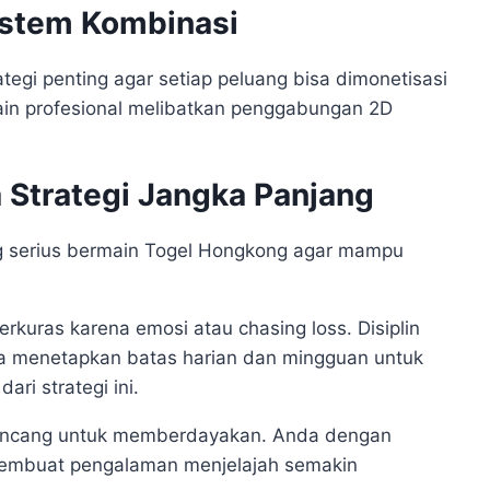
istem Kombinasi
egi penting agar setiap peluang bisa dimonetisasi
emain profesional melibatkan penggabungan 2D
 Strategi Jangka Panjang
ang serius bermain Togel Hongkong agar mampu
kuras karena emosi atau chasing loss. Disiplin
a menetapkan batas harian dan mingguan untuk
ri strategi ini.
irancang untuk memberdayakan. Anda dengan
g membuat pengalaman menjelajah semakin