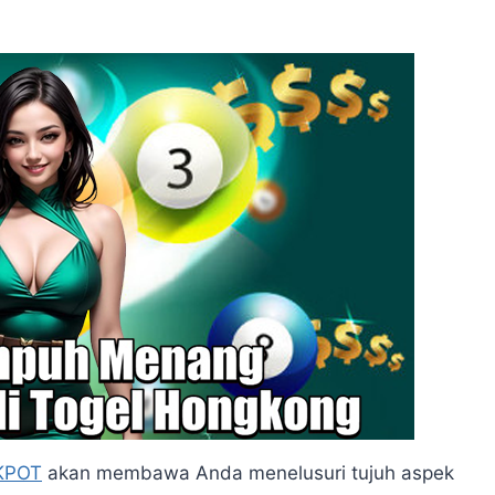
KPOT
akan membawa Anda menelusuri tujuh aspek