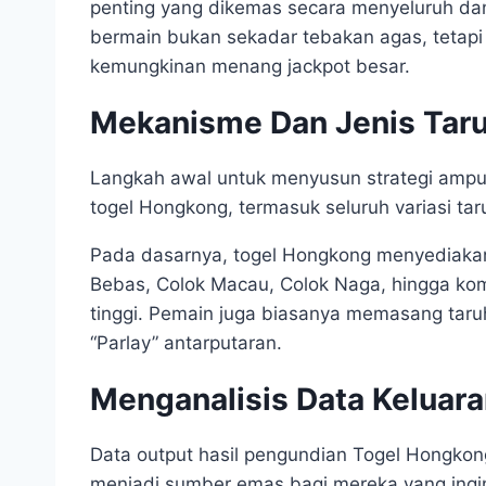
penting yang dikemas secara menyeluruh dan
bermain bukan sekadar tebakan agas, tetapi
kemungkinan menang jackpot besar.
Mekanisme Dan Jenis Taru
Langkah awal untuk menyusun strategi ampu
togel Hongkong, termasuk seluruh variasi tar
Pada dasarnya, togel Hongkong menyediakan 
Bebas, Colok Macau, Colok Naga, hingga ko
tinggi. Pemain juga biasanya memasang taruh
“Parlay” antarputaran.
Menganalisis Data Keluar
Data output hasil pengundian Togel Hongkong
menjadi sumber emas bagi mereka yang ingin