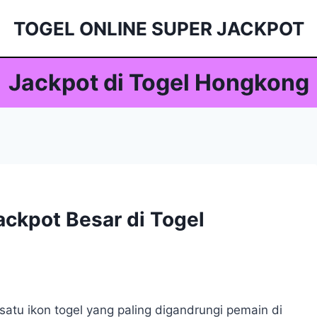
TOGEL ONLINE SUPER JACKPOT
Jackpot di Togel Hongkong
ckpot Besar di Togel
satu ikon togel yang paling digandrungi pemain di