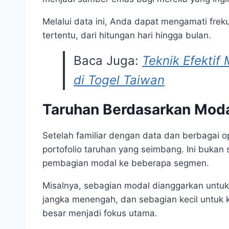
Melalui data ini, Anda dapat mengamati fre
tertentu, dari hitungan hari hingga bulan.
Baca Juga:
Teknik Efektif
di Togel Taiwan
Taruhan Berdasarkan Moda
Setelah familiar dengan data dan berbagai o
portofolio taruhan yang seimbang. Ini bukan 
pembagian modal ke beberapa segmen.
Misalnya, sebagian modal dianggarkan untuk
jangka menengah, dan sebagian kecil untuk 
besar menjadi fokus utama.