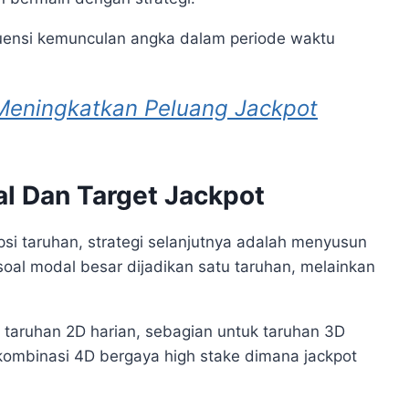
kuensi kemunculan angka dalam periode waktu
 Meningkatkan Peluang Jackpot
l Dan Target Jackpot
psi taruhan, strategi selanjutnya adalah menyusun
soal modal besar dijadikan satu taruhan, melainkan
 taruhan 2D harian, sebagian untuk taruhan 3D
kombinasi 4D bergaya high stake dimana jackpot