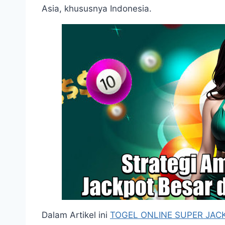
Asia, khususnya Indonesia.
Dalam Artikel ini
TOGEL ONLINE SUPER JAC