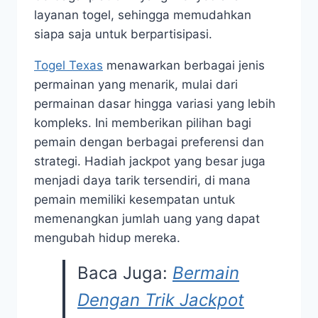
layanan togel, sehingga memudahkan
siapa saja untuk berpartisipasi.
Togel Texas
menawarkan berbagai jenis
permainan yang menarik, mulai dari
permainan dasar hingga variasi yang lebih
kompleks. Ini memberikan pilihan bagi
pemain dengan berbagai preferensi dan
strategi. Hadiah jackpot yang besar juga
menjadi daya tarik tersendiri, di mana
pemain memiliki kesempatan untuk
memenangkan jumlah uang yang dapat
mengubah hidup mereka.
Baca Juga:
Bermain
Dengan Trik Jackpot