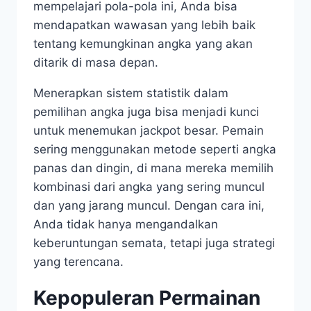
mempelajari pola-pola ini, Anda bisa
mendapatkan wawasan yang lebih baik
tentang kemungkinan angka yang akan
ditarik di masa depan.
Menerapkan sistem statistik dalam
pemilihan angka juga bisa menjadi kunci
untuk menemukan jackpot besar. Pemain
sering menggunakan metode seperti angka
panas dan dingin, di mana mereka memilih
kombinasi dari angka yang sering muncul
dan yang jarang muncul. Dengan cara ini,
Anda tidak hanya mengandalkan
keberuntungan semata, tetapi juga strategi
yang terencana.
Kepopuleran Permainan