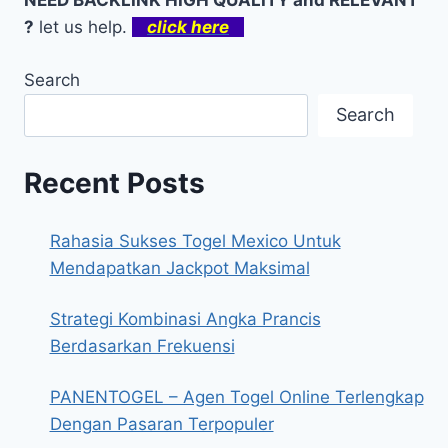
NEED BACKLINK HIGH QUALITY and RELEVANT
?
let us help.
click here
Search
Search
Recent Posts
Rahasia Sukses Togel Mexico Untuk
Mendapatkan Jackpot Maksimal
Strategi Kombinasi Angka Prancis
Berdasarkan Frekuensi
PANENTOGEL – Agen Togel Online Terlengkap
Dengan Pasaran Terpopuler