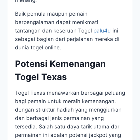
menang.
Baik pemula maupun pemain
berpengalaman dapat menikmati
tantangan dan keseruan Togel
palu4d
ini
sebagai bagian dari perjalanan mereka di
dunia togel online.
Potensi Kemenangan
Togel Texas
Togel Texas menawarkan berbagai peluang
bagi pemain untuk meraih kemenangan,
dengan struktur hadiah yang menggiurkan
dan berbagai jenis permainan yang
tersedia. Salah satu daya tarik utama dari
permainan ini adalah potensi jackpot yang