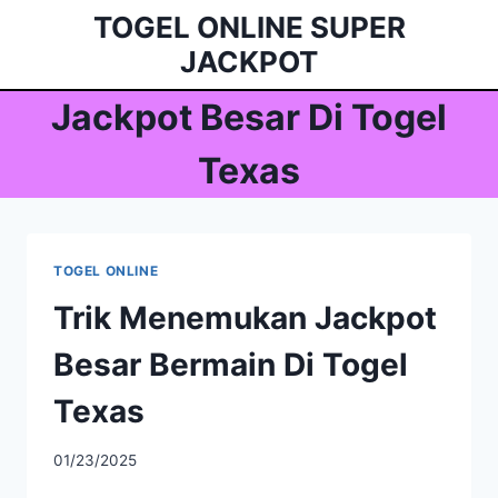
Skip
TOGEL ONLINE SUPER
to
JACKPOT
content
Jackpot Besar Di Togel
Texas
TOGEL ONLINE
Trik Menemukan Jackpot
Besar Bermain Di Togel
Texas
01/23/2025