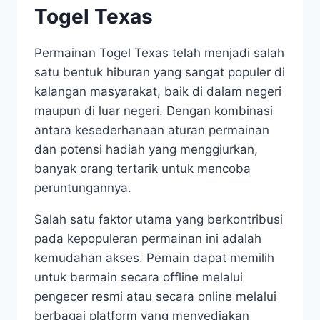
Togel Texas
Permainan Togel Texas telah menjadi salah
satu bentuk hiburan yang sangat populer di
kalangan masyarakat, baik di dalam negeri
maupun di luar negeri. Dengan kombinasi
antara kesederhanaan aturan permainan
dan potensi hadiah yang menggiurkan,
banyak orang tertarik untuk mencoba
peruntungannya.
Salah satu faktor utama yang berkontribusi
pada kepopuleran permainan ini adalah
kemudahan akses. Pemain dapat memilih
untuk bermain secara offline melalui
pengecer resmi atau secara online melalui
berbagai platform yang menyediakan