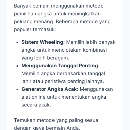
Banyak pemain menggunakan metode
pemilihan angka untuk meningkatkan
peluang menang. Beberapa metode yang
populer termasuk:
Sistem Wheeling:
Memilih lebih banyak
angka untuk menciptakan kombinasi
yang lebih beragam.
Menggunakan Tanggal Penting:
Memilih angka berdasarkan tanggal
lahir atau peristiwa penting lainnya.
Generator Angka Acak:
Menggunakan
alat online untuk menentukan angka
secara acak.
Temukan metode yang paling sesuai
dengan gaya bermain Anda.