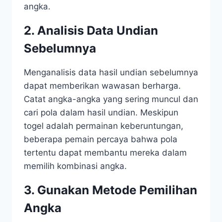
angka.
2. Analisis Data Undian
Sebelumnya
Menganalisis data hasil undian sebelumnya
dapat memberikan wawasan berharga.
Catat angka-angka yang sering muncul dan
cari pola dalam hasil undian. Meskipun
togel adalah permainan keberuntungan,
beberapa pemain percaya bahwa pola
tertentu dapat membantu mereka dalam
memilih kombinasi angka.
3. Gunakan Metode Pemilihan
Angka