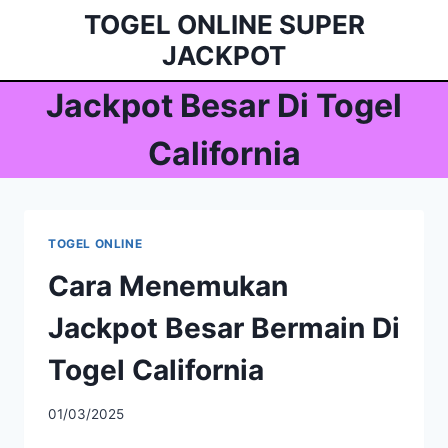
Skip
TOGEL ONLINE SUPER
to
JACKPOT
content
Jackpot Besar Di Togel
California
TOGEL ONLINE
Cara Menemukan
Jackpot Besar Bermain Di
Togel California
01/03/2025