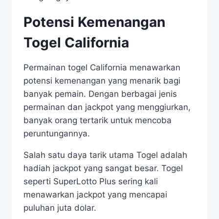
Potensi Kemenangan
Togel California
Permainan togel California menawarkan
potensi kemenangan yang menarik bagi
banyak pemain. Dengan berbagai jenis
permainan dan jackpot yang menggiurkan,
banyak orang tertarik untuk mencoba
peruntungannya.
Salah satu daya tarik utama Togel adalah
hadiah jackpot yang sangat besar. Togel
seperti SuperLotto Plus sering kali
menawarkan jackpot yang mencapai
puluhan juta dolar.