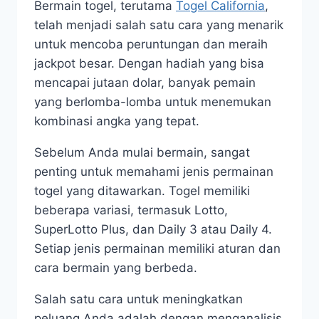
Bermain togel, terutama
Togel California
,
telah menjadi salah satu cara yang menarik
untuk mencoba peruntungan dan meraih
jackpot besar. Dengan hadiah yang bisa
mencapai jutaan dolar, banyak pemain
yang berlomba-lomba untuk menemukan
kombinasi angka yang tepat.
Sebelum Anda mulai bermain, sangat
penting untuk memahami jenis permainan
togel yang ditawarkan. Togel memiliki
beberapa variasi, termasuk Lotto,
SuperLotto Plus, dan Daily 3 atau Daily 4.
Setiap jenis permainan memiliki aturan dan
cara bermain yang berbeda.
Salah satu cara untuk meningkatkan
peluang Anda adalah dengan menganalisis