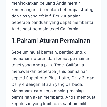
meningkatkan peluang Anda meraih
kemenangan, diperlukan beberapa strategi
dan tips yang efektif. Berikut adalah
beberapa panduan yang dapat membantu
Anda saat bermain togel California.
1. Pahami Aturan Permainan
Sebelum mulai bermain, penting untuk
memahami aturan dan format permainan
togel yang Anda pilih. Togel California
menawarkan beberapa jenis permainan
seperti SuperLotto Plus, Lotto, Daily 3, dan
Daily 4 dengan aturan yang berbeda.
Memahami cara kerja masing-masing
permainan akan membantu Anda membuat
keputusan yang lebih baik saat memilih