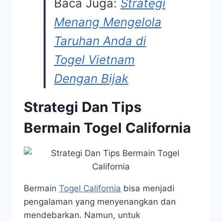
Baca Juga:
Strategi
Menang Mengelola
Taruhan Anda di
Togel Vietnam
Dengan Bijak
Strategi Dan Tips
Bermain Togel California
Bermain
Togel California
bisa menjadi
pengalaman yang menyenangkan dan
mendebarkan. Namun, untuk