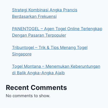
Strategi Kombinasi Angka Prancis
Berdasarkan Frekuensi
PANENTOGEL – Agen Togel Online Terlengkap
Dengan Pasaran Terpopuler
Tribuntogel – Trik & Tips Menang Togel
Singapore
Togel Montana – Menemukan Keberuntungan
di Balik Angka-Angka Ajaib
Recent Comments
No comments to show.