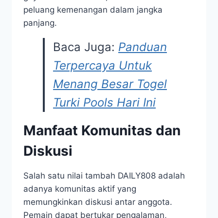
peluang kemenangan dalam jangka
panjang.
Baca Juga:
Panduan
Terpercaya Untuk
Menang Besar Togel
Turki Pools Hari Ini
Manfaat Komunitas dan
Diskusi
Salah satu nilai tambah DAILY808 adalah
adanya komunitas aktif yang
memungkinkan diskusi antar anggota.
Pemain dapat bertukar pengalaman,