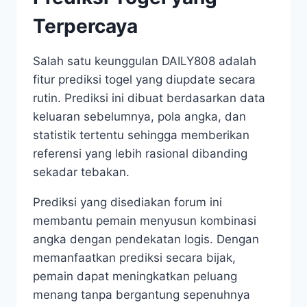
Terpercaya
Salah satu keunggulan DAILY808 adalah
fitur prediksi togel yang diupdate secara
rutin. Prediksi ini dibuat berdasarkan data
keluaran sebelumnya, pola angka, dan
statistik tertentu sehingga memberikan
referensi yang lebih rasional dibanding
sekadar tebakan.
Prediksi yang disediakan forum ini
membantu pemain menyusun kombinasi
angka dengan pendekatan logis. Dengan
memanfaatkan prediksi secara bijak,
pemain dapat meningkatkan peluang
menang tanpa bergantung sepenuhnya