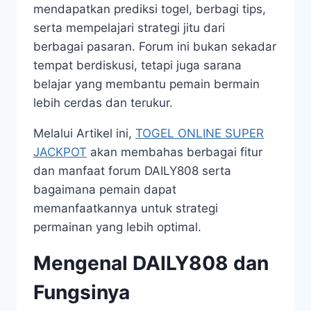
mendapatkan prediksi togel, berbagi tips,
serta mempelajari strategi jitu dari
berbagai pasaran. Forum ini bukan sekadar
tempat berdiskusi, tetapi juga sarana
belajar yang membantu pemain bermain
lebih cerdas dan terukur.
Melalui Artikel ini,
TOGEL ONLINE SUPER
JACKPOT
akan membahas berbagai fitur
dan manfaat forum DAILY808 serta
bagaimana pemain dapat
memanfaatkannya untuk strategi
permainan yang lebih optimal.
Mengenal DAILY808 dan
Fungsinya