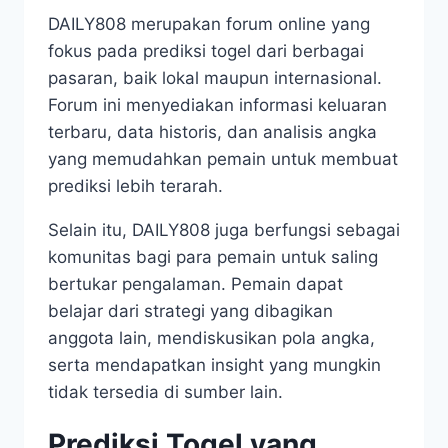
DAILY808 merupakan forum online yang
fokus pada prediksi togel dari berbagai
pasaran, baik lokal maupun internasional.
Forum ini menyediakan informasi keluaran
terbaru, data historis, dan analisis angka
yang memudahkan pemain untuk membuat
prediksi lebih terarah.
Selain itu, DAILY808 juga berfungsi sebagai
komunitas bagi para pemain untuk saling
bertukar pengalaman. Pemain dapat
belajar dari strategi yang dibagikan
anggota lain, mendiskusikan pola angka,
serta mendapatkan insight yang mungkin
tidak tersedia di sumber lain.
Prediksi Togel yang