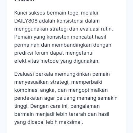
Kunci sukses bermain togel melalui
DAILY808 adalah konsistensi dalam
menggunakan strategi dan evaluasi rutin.
Pemain yang konsisten mencatat hasil
permainan dan membandingkan dengan
prediksi forum dapat mengetahui
efektivitas metode yang digunakan.
Evaluasi berkala memungkinkan pemain
menyesuaikan strategi, memperbaiki
kombinasi angka, dan mengoptimalkan
pendekatan agar peluang menang semakin
tinggi. Dengan cara ini, pengalaman
bermain menjadi lebih terarah dan hasil
yang dicapai lebih maksimal.