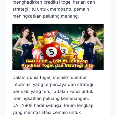
menghadirkan prediksi togel harian dan
strategi jitu untuk membantu pemain
meningkatkan peluang menang.
Dalam dunia togel, memiliki sumber
informasi yang terpercaya dan strategi
bermain yang teruji adalah kunci untuk
meningkatkan peluang kemenangan.
DAILY808 hadir sebagai forum lengkap
yang memfasilitasi pemain untuk