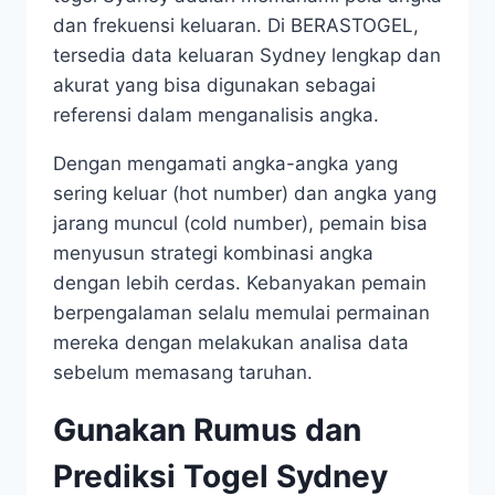
dan frekuensi keluaran. Di BERASTOGEL,
tersedia data keluaran Sydney lengkap dan
akurat yang bisa digunakan sebagai
referensi dalam menganalisis angka.
Dengan mengamati angka-angka yang
sering keluar (hot number) dan angka yang
jarang muncul (cold number), pemain bisa
menyusun strategi kombinasi angka
dengan lebih cerdas. Kebanyakan pemain
berpengalaman selalu memulai permainan
mereka dengan melakukan analisa data
sebelum memasang taruhan.
Gunakan Rumus dan
Prediksi Togel Sydney