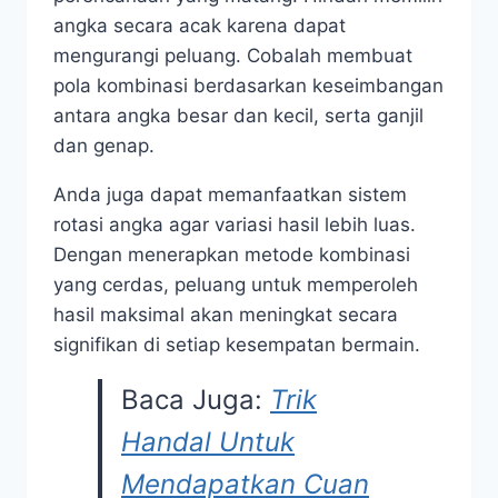
angka secara acak karena dapat
mengurangi peluang. Cobalah membuat
pola kombinasi berdasarkan keseimbangan
antara angka besar dan kecil, serta ganjil
dan genap.
Anda juga dapat memanfaatkan sistem
rotasi angka agar variasi hasil lebih luas.
Dengan menerapkan metode kombinasi
yang cerdas, peluang untuk memperoleh
hasil maksimal akan meningkat secara
signifikan di setiap kesempatan bermain.
Baca Juga:
Trik
Handal Untuk
Mendapatkan Cuan