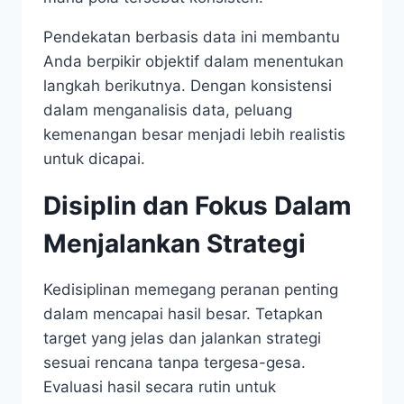
Pendekatan berbasis data ini membantu
Anda berpikir objektif dalam menentukan
langkah berikutnya. Dengan konsistensi
dalam menganalisis data, peluang
kemenangan besar menjadi lebih realistis
untuk dicapai.
Disiplin dan Fokus Dalam
Menjalankan Strategi
Kedisiplinan memegang peranan penting
dalam mencapai hasil besar. Tetapkan
target yang jelas dan jalankan strategi
sesuai rencana tanpa tergesa-gesa.
Evaluasi hasil secara rutin untuk