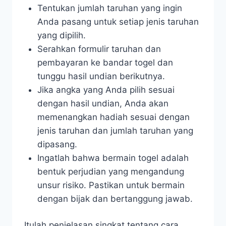
Tentukan jumlah taruhan yang ingin
Anda pasang untuk setiap jenis taruhan
yang dipilih.
Serahkan formulir taruhan dan
pembayaran ke bandar togel dan
tunggu hasil undian berikutnya.
Jika angka yang Anda pilih sesuai
dengan hasil undian, Anda akan
memenangkan hadiah sesuai dengan
jenis taruhan dan jumlah taruhan yang
dipasang.
Ingatlah bahwa bermain togel adalah
bentuk perjudian yang mengandung
unsur risiko. Pastikan untuk bermain
dengan bijak dan bertanggung jawab.
Itulah penjelasan singkat tentang cara