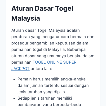
Aturan Dasar Togel
Malaysia
Aturan dasar Togel Malaysia adalah
peraturan yang mengatur cara bermain dan
prosedur pengambilan keputusan dalam
permainan togel di Malaysia. Beberapa
aturan dasar yang umumnya berlaku dalam
permainan
TOGEL ONLINE SUPER
JACKPOT
antara lain:
Pemain harus memilih angka-angka
dalam jumlah tertentu sesuai dengan
jenis taruhan yang dipilih.
Setiap jenis taruhan memiliki
pembayaran yang berbeda-beda