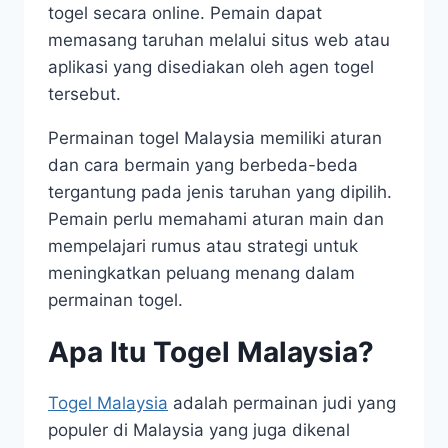
togel secara online. Pemain dapat
memasang taruhan melalui situs web atau
aplikasi yang disediakan oleh agen togel
tersebut.
Permainan togel Malaysia memiliki aturan
dan cara bermain yang berbeda-beda
tergantung pada jenis taruhan yang dipilih.
Pemain perlu memahami aturan main dan
mempelajari rumus atau strategi untuk
meningkatkan peluang menang dalam
permainan togel.
Apa Itu Togel Malaysia?
Togel Malaysia
adalah permainan judi yang
populer di Malaysia yang juga dikenal