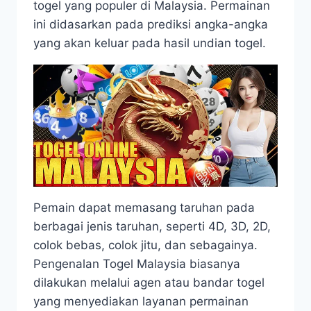
togel yang populer di Malaysia. Permainan
ini didasarkan pada prediksi angka-angka
yang akan keluar pada hasil undian togel.
Pemain dapat memasang taruhan pada
berbagai jenis taruhan, seperti 4D, 3D, 2D,
colok bebas, colok jitu, dan sebagainya.
Pengenalan Togel Malaysia biasanya
dilakukan melalui agen atau bandar togel
yang menyediakan layanan permainan