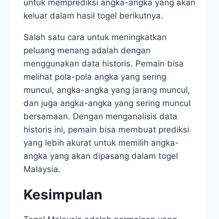
untuk memprediksi angka-angka yang akan
keluar dalam hasil togel berikutnya.
Salah satu cara untuk meningkatkan
peluang menang adalah dengan
menggunakan data historis. Pemain bisa
melihat pola-pola angka yang sering
muncul, angka-angka yang jarang muncul,
dan juga angka-angka yang sering muncul
bersamaan. Dengan menganalisis data
historis ini, pemain bisa membuat prediksi
yang lebih akurat untuk memilih angka-
angka yang akan dipasang dalam togel
Malaysia.
Kesimpulan