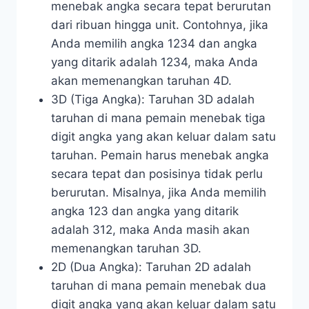
menebak angka secara tepat berurutan
dari ribuan hingga unit. Contohnya, jika
Anda memilih angka 1234 dan angka
yang ditarik adalah 1234, maka Anda
akan memenangkan taruhan 4D.
3D (Tiga Angka):
Taruhan 3D adalah
taruhan di mana pemain menebak tiga
digit angka yang akan keluar dalam satu
taruhan. Pemain harus menebak angka
secara tepat dan posisinya tidak perlu
berurutan. Misalnya, jika Anda memilih
angka 123 dan angka yang ditarik
adalah 312, maka Anda masih akan
memenangkan taruhan 3D.
2D (Dua Angka):
Taruhan 2D adalah
taruhan di mana pemain menebak dua
digit angka yang akan keluar dalam satu