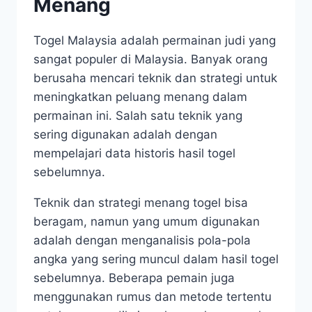
Menang
Togel Malaysia adalah permainan judi yang
sangat populer di Malaysia. Banyak orang
berusaha mencari teknik dan strategi untuk
meningkatkan peluang menang dalam
permainan ini. Salah satu teknik yang
sering digunakan adalah dengan
mempelajari data historis hasil togel
sebelumnya.
Teknik dan strategi menang togel bisa
beragam, namun yang umum digunakan
adalah dengan menganalisis pola-pola
angka yang sering muncul dalam hasil togel
sebelumnya. Beberapa pemain juga
menggunakan rumus dan metode tertentu